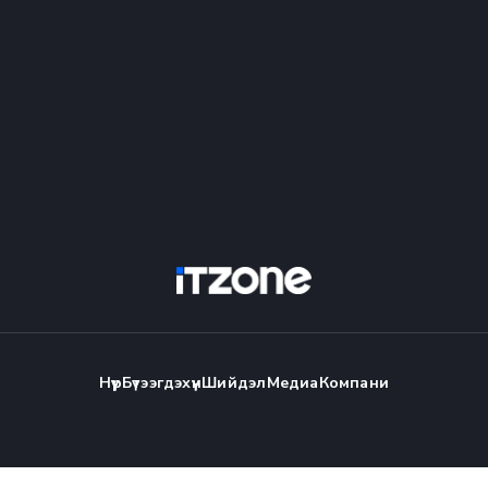
Нүүр
Бүтээгдэхүүн
Шийдэл
Медиа
Компани