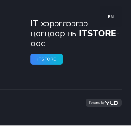
EN
IT хэрэглээгээ
цогцоор нь
ITSTORE
-
оос
iTSTORE
Powered by