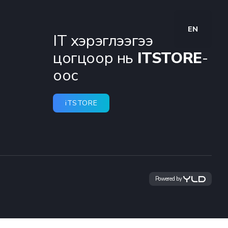
EN
IT хэрэглээгээ
цогцоор нь
ITSTORE
-
оос
iTSTORE
Powered by