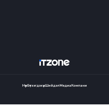
Нүүр
Бүтээгдэхүүн
Шийдэл
Медиа
Компани