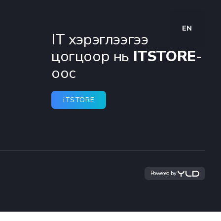
EN
IT хэрэглээгээ
цогцоор нь
ITSTORE
-
оос
iTSTORE
Powered by