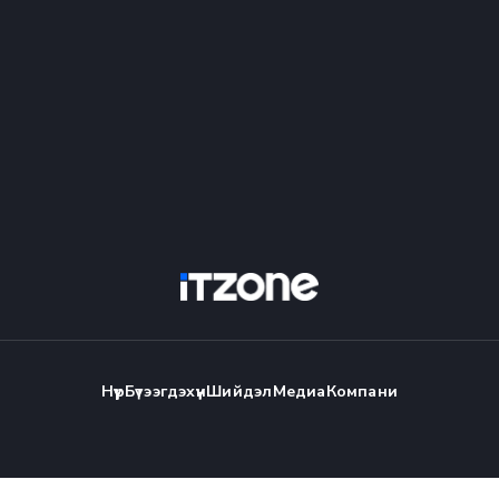
Нүүр
Бүтээгдэхүүн
Шийдэл
Медиа
Компани