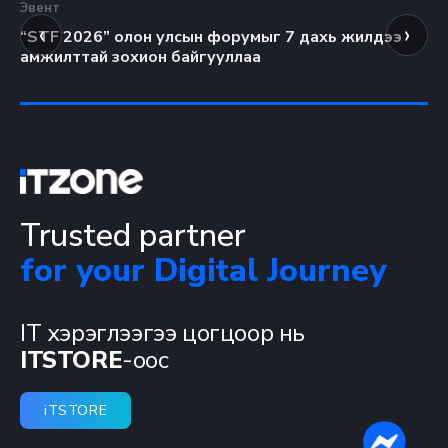
Эвент
Эв
‹
›
“STF 2026” олон улсын форумыг 7 дахь жилдээ
“K
амжилттай зохион байгууллаа
Trusted partner
for your Digital Journey
IT хэрэглээгээ цогцоор нь
ITSTORE
-оос
iTSTORE