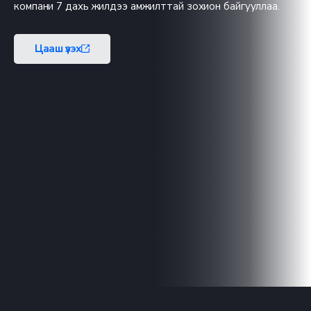
компани 7 дахь жилдээ амжилттай зохион байгууллаа.
Цааш үзэх