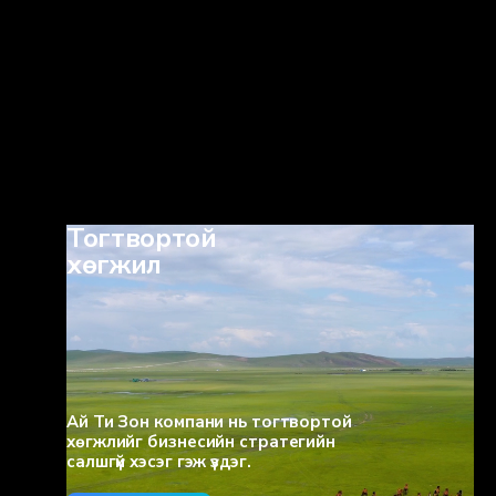
Тогтвортой
хөгжил
Ай Ти Зон компани нь тогтвортой
хөгжлийг бизнесийн стратегийн
салшгүй хэсэг гэж үздэг.