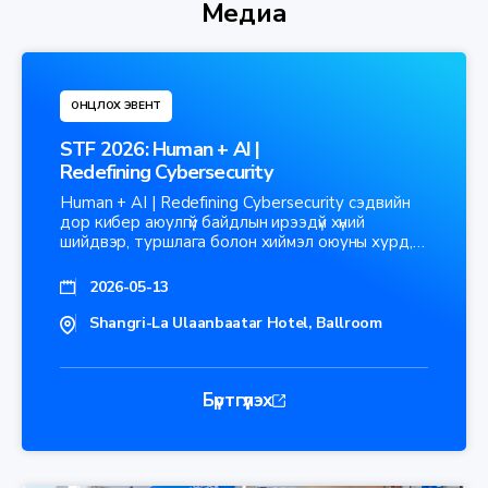
Медиа
ОНЦЛОХ ЭВЕНТ
STF 2026: Human + AI |
Redefining Cybersecurity
Human + AI | Redefining Cybersecurity сэдвийн
дор кибер аюулгүй байдлын ирээдүй хүний
шийдвэр, туршлага болон хиймэл оюуны хурд,
автоматжуулалт
2026-05-13
Shangri-La Ulaanbaatar Hotel, Ballroom
Бүртгүүлэх