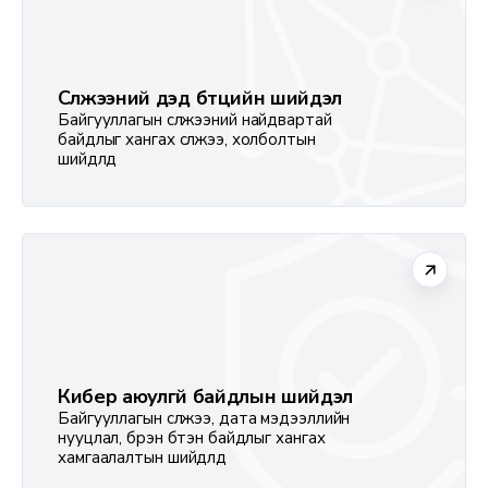
Сүлжээний дэд бүтцийн шийдэл
Байгууллагын сүлжээний найдвартай
байдлыг хангах сүлжээ, холболтын
шийдлүүд
Кибер аюулгүй байдлын шийдэл
Байгууллагын сүлжээ, дата мэдээллийн
нууцлал, бүрэн бүтэн байдлыг хангах
хамгаалалтын шийдлүүд