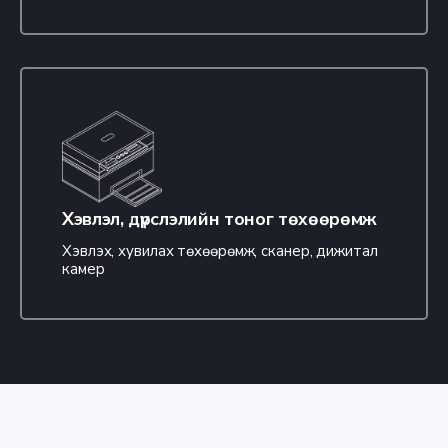
Хэвлэл, дүрслэлийн тоног төхөөрөмж
Хэвлэх, хувилах төхөөрөмж, сканер, дижитал
камер