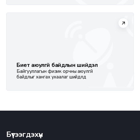
Биет аюулгүй байдлын шийдэл
Байгууллагын физик орчны аюулгүй
байдлыг хангах ухаалаг шийдлүүд
Бүтээгдэхүүн