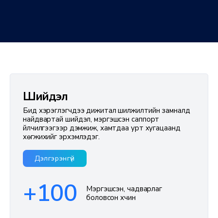
Таны
дижитал
аяллын
Шийдэл
итгэлт
түнш
Бид хэрэглэгчдээ дижитал шилжилтийн замналд
найдвартай шийдэл, мэргэшсэн саппорт
үйлчилгээгээр дэмжиж, хамтдаа урт хугацаанд
хөгжихийг эрхэмлэдэг.
Мэдээллийн
технологиор
Дэлгэрэнгүй
дамжуулан
амжилтыг
хурдасгагч итгэлт
+100
Мэргэшсэн, чадварлаг
түнш байх нь
боловсон хүчин
бидний эрхэм
зорилт