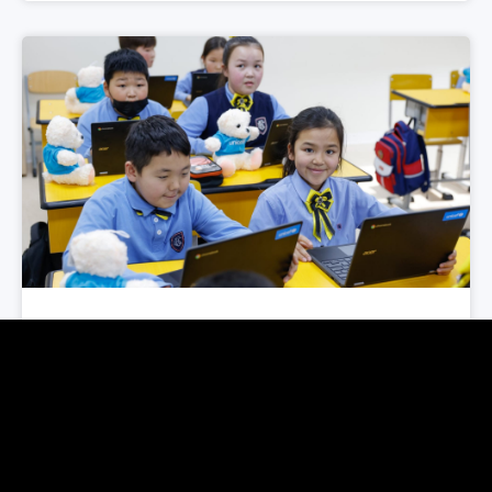
23.02.2026
Тогтвортой хөгжил
“Багийн бага сургууль” санаачилгаар
боловсролын хүртээмжийг дэмжлээ.
Монгол Улсад нийт 36000 гаруй хүүхэд сургуульд
хамрагдахын тулд нэг жилийн есөн сард нь
гэрээсээ хол дотуур байр эсвэл хамаатныдаа
амьдардаг.
Цааш үзэх