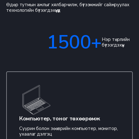
Өдөр тутмын ажлыг хялбарчилж, бүтээмжийг сайжруулах
технологийн бүтээгдэхүүнүүд
1500+
Нэр төрлийн
бүтээгдэхүүн
Компьютер, тоног төхөөрөмж
Суурин болон зөөврийн компьютер, монитор,
ухаалаг дэлгэц