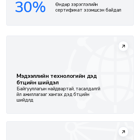
30%
Өндөр зэрэглэлийн
сертификат эзэмшсэн байдал
Мэдээллийн технологийн дэд
бүтцийн шийдэл
Байгууллагын найдвартай, тасалдалгүй
үйл ажиллагааг хангах дэд бүтцийн
шийдлүүд