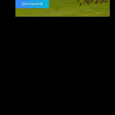
Дэлгэрэнгүй
“Багийн бага сургууль” санаачилгаар
боловсролын хүртээмжийг дэмжлээ.