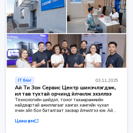
03.11.2025
IT блог
Ай Ти Зон Сервис Центр шинэчлэгдэж,
илүү тав тухтай орчинд үйлчилж эхэллээ
Технологийн шийдэл, тоног төхөөрөмжийн
найдвартай ажиллагааг хангах хамгийн чухал
хүчин зүйл бол баталгаат засвар үйлчилгээ юм. Ай
Ти Зон компани нь хэрэглэгч, үйлчлүүлэгчдийнхээ
Цааш үзэх
сэтгэл ханамжийг нэмэгдүүлэх зорилгоор Сервис
Центрээ