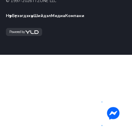
© 1997-
2026
ITZONE LLC
Нүүр
Бүтээгдэхүүн
Шийдэл
Медиа
Компани
Powered by