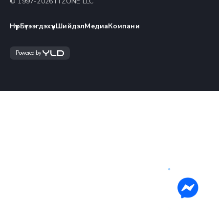
© 1997-
2026
ITZONE LLC
Нүүр
Бүтээгдэхүүн
Шийдэл
Медиа
Компани
Powered by