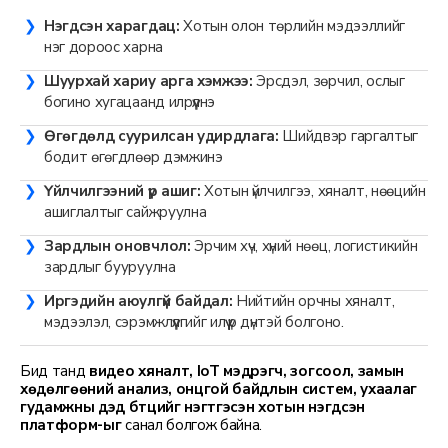
Нэгдсэн харагдац:
Хотын олон төрлийн мэдээллийг
нэг дороос харна
Шуурхай хариу арга хэмжээ:
Эрсдэл, зөрчил, ослыг
богино хугацаанд илрүүлнэ
Өгөгдөлд суурилсан удирдлага:
Шийдвэр гаргалтыг
бодит өгөгдлөөр дэмжинэ
Үйлчилгээний үр ашиг:
Хотын үйлчилгээ, хяналт, нөөцийн
ашиглалтыг сайжруулна
Зардлын оновчлол:
Эрчим хүч, хүний нөөц, логистикийн
зардлыг бууруулна
Иргэдийн аюулгүй байдал:
Нийтийн орчны хяналт,
мэдээлэл, сэрэмжлүүлгийг илүү үр дүнтэй болгоно.
Бид танд
видео хяналт, IoT мэдрэгч, зогсоол, замын
хөдөлгөөний анализ, онцгой байдлын систем, ухаалаг
гудамжны дэд бүтцийг нэгтгэсэн хотын нэгдсэн
платформ-ыг
санал болгож байна.