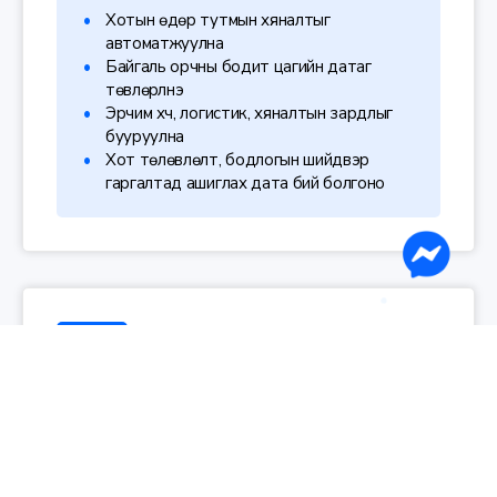
Хотын өдөр тутмын хяналтыг
автоматжуулна
Байгаль орчны бодит цагийн датаг
төвлөрүүлнэ
Эрчим хүч, логистик, хяналтын зардлыг
бууруулна
Хот төлөвлөлт, бодлогын шийдвэр
гаргалтад ашиглах дата бий болгоно
Хотын Хяналтын Нэгдсэн Төв
Аюулгүй байдал, замын хөдөлгөөн, олон нийтийн
хяналт, зөрчил, бодит цагийн мэдээллийг нэг
удирдлагын төвөөс хянах нэгдсэн шийдэл.