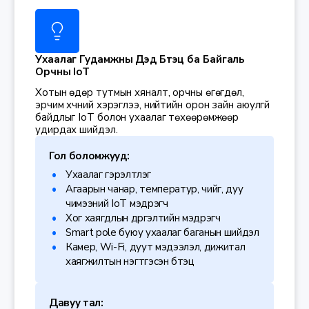
Ухаалаг Гудамжны Дэд Бүтэц ба Байгаль
Орчны IoT
Хотын өдөр тутмын хяналт, орчны өгөгдөл,
эрчим хүчний хэрэглээ, нийтийн орон зайн аюулгүй
байдлыг IoT болон ухаалаг төхөөрөмжөөр
удирдах шийдэл.
Гол боломжууд:
Ухаалаг гэрэлтүүлэг
Агаарын чанар, температур, чийг, дуу
чимээний IoT мэдрэгч
Хог хаягдлын дүүргэлтийн мэдрэгч
Smart pole буюу ухаалаг баганын шийдэл
Камер, Wi-Fi, дуут мэдээлэл, дижитал
хаягжилтын нэгтгэсэн бүтэц
Давуу тал: