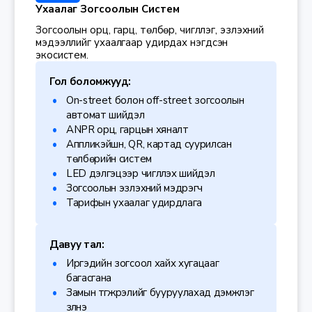
Ухаалаг Зогсоолын Систем
Зогсоолын орц, гарц, төлбөр, чиглүүлэг, эзлэхүүний
мэдээллийг ухаалгаар удирдах нэгдсэн
экосистем.
Гол боломжууд:
On-street болон off-street зогсоолын
автомат шийдэл
ANPR орц, гарцын хяналт
Аппликэйшн, QR, картад суурилсан
төлбөрийн систем
LED дэлгэцээр чиглүүлэх шийдэл
Зогсоолын эзлэхүүний мэдрэгч
Тарифын ухаалаг удирдлага
Давуу тал:
Иргэдийн зогсоол хайх хугацааг
багасгана
Замын түгжрэлийг бууруулахад дэмжлэг
үзүүлнэ