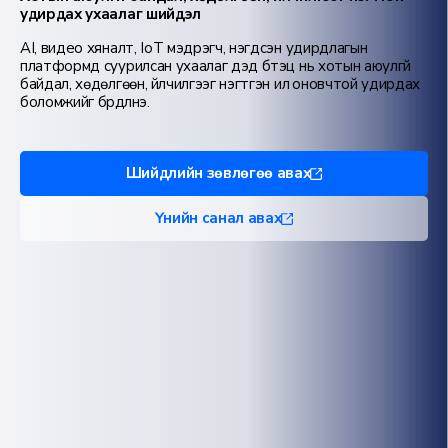
удирдах ухаалаг шийдэл
AI, видео хяналт, IoT мэдрэгч, нэгдсэн удирдлагын
платформд суурилсан ухаалаг дэд бүтэц нь хотын аюулгүй
байдал, хөдөлгөөн, үйлчилгээг нэгтгэн илүү оновчтой удирдах
боломжийг бүрдүүлнэ.
Шийдлийн зөвлөгөө авах
Үнийн санал авах