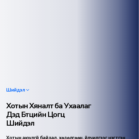
Шийдэл
Хотын Хяналт ба Ухаалаг
Дэд Бүтцийн Цогц
Шийдэл
Хотын аюулгүй байдал, хөдөлгөөн, үйлчилгээг нэгтгэн