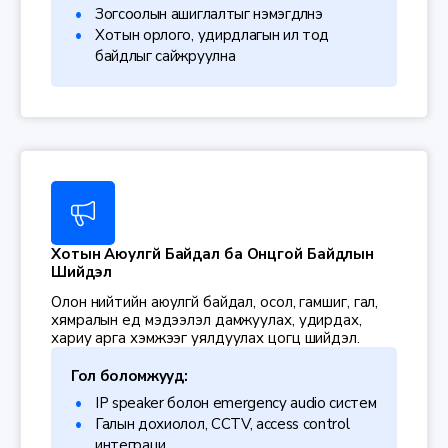
Зогсоолын ашиглалтыг нэмэгдүүлнэ
Хотын орлого, удирдлагын ил тод
байдлыг сайжруулна
Хотын Аюулгүй Байдал ба Онцгой Байдлын
Шийдэл
Олон нийтийн аюулгүй байдал, осол, гамшиг, гал,
хямралын үед мэдээлэл дамжуулах, удирдах,
хариу арга хэмжээг уялдуулах цогц шийдэл.
Гол боломжууд:
IP speaker болон emergency audio систем
Галын дохиолол, CCTV, access control
интеграци