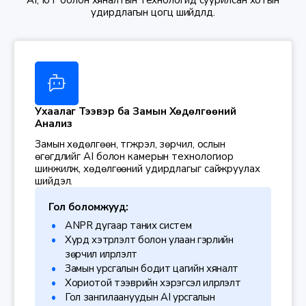
AI, IoT болон хяналтын технологид суурилсан хотын
удирдлагын цогц шийдлүүд.
Ухаалаг Тээвэр ба Замын Хөдөлгөөний
Анализ
Замын хөдөлгөөн, түгжрэл, зөрчил, ослын
өгөгдлийг AI болон камерын технологиор
шинжилж, хөдөлгөөний удирдлагыг сайжруулах
шийдэл.
Гол боломжууд:
ANPR дугаар таних систем
Хурд хэтрүүлэлт болон улаан гэрлийн
зөрчил илрүүлэлт
Замын урсгалын бодит цагийн хяналт
Хориотой тээврийн хэрэгсэл илрүүлэлт
Гол зангилаануудын AI урсгалын