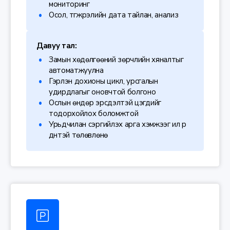
мониторинг
Осол, түгжрэлийн дата тайлан, анализ
Давуу тал:
Замын хөдөлгөөний зөрчлийн хяналтыг
автоматжуулна
Гэрлэн дохионы цикл, урсгалын
удирдлагыг оновчтой болгоно
Ослын өндөр эрсдэлтэй цэгүүдийг
тодорхойлох боломжтой
Урьдчилан сэргийлэх арга хэмжээг илүү үр
дүнтэй төлөвлөнө