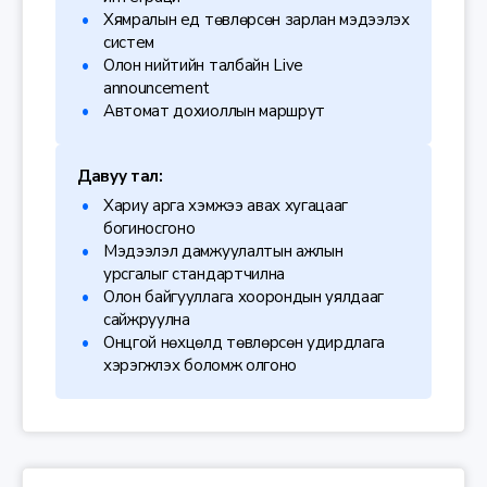
Хямралын үед төвлөрсөн зарлан мэдээлэх
систем
Олон нийтийн талбайн Live
announcement
Автомат дохиоллын маршрут
Давуу тал:
Хариу арга хэмжээ авах хугацааг
богиносгоно
Мэдээлэл дамжуулалтын ажлын
урсгалыг стандартчилна
Олон байгууллага хоорондын уялдааг
сайжруулна
Онцгой нөхцөлд төвлөрсөн удирдлага
хэрэгжүүлэх боломж олгоно