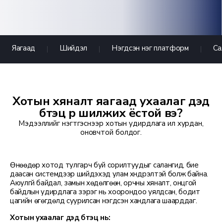
Яагаад
Шийдэл
Нэгдсэн нэг платформ
Са
Хотын хяналт яагаад ухаалаг дэд
бүтэц рүү шилжих ёстой вэ?
Мэдээллийг нэгтгэснээр хотын удирдлага илүү хурдан,
оновчтой болдог.
Өнөөдөр хотод тулгарч буй сорилтуудыг салангид, бие
даасан системүүдээр шийдэхэд улам хүндрэлтэй болж байна.
Аюулгүй байдал, замын хөдөлгөөн, орчны хяналт, онцгой
байдлын удирдлага зэрэг нь хоорондоо уялдсан, бодит
цагийн өгөгдөлд суурилсан нэгдсэн хандлага шаарддаг.
Хотын ухаалаг дэд бүтэц нь: