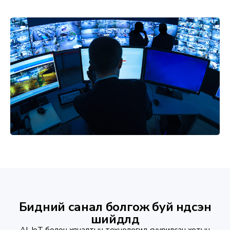
Бидний санал болгож буй үндсэн
шийдлүүд