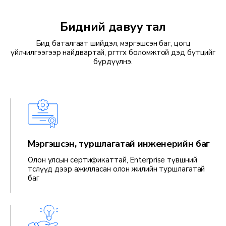
Бидний давуу тал
Бид баталгаат шийдэл, мэргэшсэн баг, цогц
үйлчилгээгээр найдвартай, өргөтгөх боломжтой дэд бүтцийг
бүрдүүлнэ.
Мэргэшсэн, туршлагатай инженерийн баг
Олон улсын сертификаттай, Enterprise түвшний
төслүүд дээр ажилласан олон жилийн туршлагатай
баг