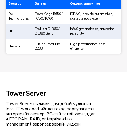
Вендор
Загвар
Онцлох давуу тал
Dell
PowerEdge R650 /
iDRAC, lifecycle automation,
Technologies
R750 / R760
scalable ecosystem
ProLiant DL360 /
InfoSight analytics, enterprise
HPE
DL380 Gen1
reliability
FusionServer Pro
High performance, cost
Huawei
2288H
efficiency
Tower Server
Tower Server нь жижиг, дунд байгууллагын
local IT workload-ийг хангахад зориулагдсан
энтерпрайз сервер. PC-тэй төстэй харагддаг
ч ECC RAM, RAID, enterprise-class
management зэрэг серверийн үндсэн