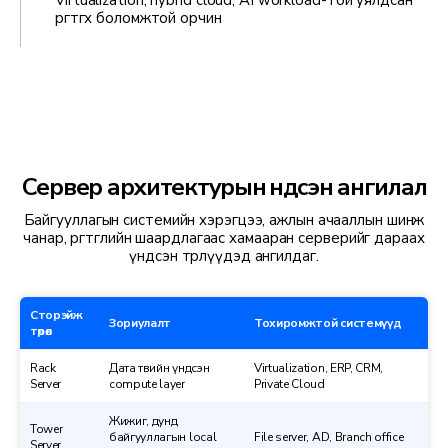
өргөтгөх боломжтой орчин
Сервер архитектурын үндсэн ангилал
Байгууллагын системийн хэрэгцээ, ажлын ачааллын шинж
чанар, өргөтгөлийн шаардлагаас хамааран серверийг дараах
үндсэн төрлүүдэд ангилдаг.
Сторэйж
Зориулалт
Тохиромжтой системүүд
төрөл
Rack
Дата төвийн үндсэн
Virtualization, ERP, CRM,
Server
compute layer
Private Cloud
Жижиг, дунд
Tower
байгууллагын local
File server, AD, Branch office
Server