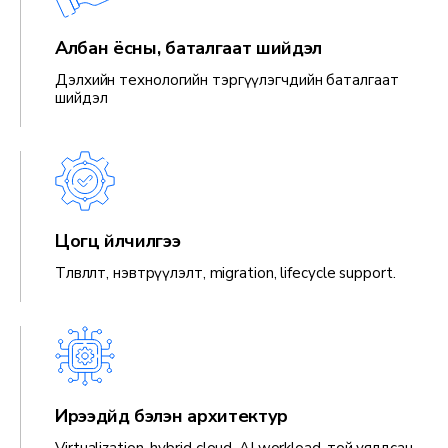
Албан ёсны, баталгаат шийдэл
Дэлхийн технологийн тэргүүлэгчдийн баталгаат
шийдэл
Цогц үйлчилгээ
Төлөвлөлт, нэвтрүүлэлт, migration, lifecycle support.
Ирээдүйд бэлэн архитектур
Virtualization, hybrid cloud, AI workload-той уялдсан