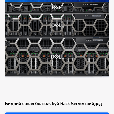
Бидний санал болгож буй Rack Server шийдлүүд