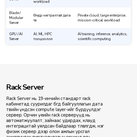
workload
Blade /
Өндөр нягтралтай дата
Private cloud, large enterprise,
Modular
төв
mission-critical workload
Server
GPU / AI
AI, ML, HPC
AI training, inference, analytics,
Server
тооцоолол
scientific computing
Rack Server
Rack Server нь 19-инчийн стандарт rack
кабинетад суурилдаг бөгөөд байгууллагын дата
төвийн үндсэн compute layer-ийг бүрдүүлдэг
сервер. Орчин үеийн rack серверүүд нь
автоматжуулалт, зайнаас удирдах, клауд
интеграцитай уялдсан байдлаар төлөвлөгдөж, нэг
физик сервер дээр олон ажлын урсгал
ажиллуулах виртуалчлалын орчинд өргөн