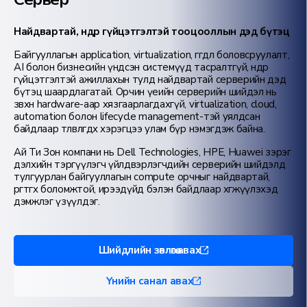
Найдвартай, өндөр гүйцэтгэлтэй тооцооллын дэд бүтэц
Байгууллагын application, virtualization, өгөгдөл боловсруулалт,
AI болон бизнесийн үндсэн системүүд тасралтгүй, өндөр
гүйцэтгэлтэй ажиллахын тулд найдвартай серверийн дэд
бүтэц шаардлагатай. Орчин үеийн серверийн шийдэл нь
зөвхөн hardware-аар хязгаарлагдахгүй, virtualization, cloud,
automation болон lifecycle management-тэй уялдсан
байдлаар төлөвлөгдөх хэрэгцээ улам бүр нэмэгдэж байна.
Ай Ти Зон компани нь Dell Technologies, HPE, Huawei зэрэг
дэлхийн тэргүүлэгч үйлдвэрлэгчдийн серверийн шийдэлд
тулгуурлан байгууллагын compute орчныг найдвартай,
өргөтгөх боломжтой, ирээдүйд бэлэн байдлаар хөгжүүлэхэд
дэмжлэг үзүүлдэг.
Шийдлийн зөвлөгөө авах
Үнийн санал авах