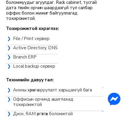
боломжуудыг агуулдаг. Rack cabinet, тусгай
дата төвийн орчин шаардахгүй тул салбар
оффис болон жижиг байгууллагад
тохиромжтой.
Тохиромжтой хэрэглээ:
File / Print сервер
Active Directory, DNS
Branch ERP
Local backup сервер
Техникийн давуу тал:
Анхны хөрөнгө оруулалт харьцангуй бага
Оффисын орчинд ашиглахад
тохиромжтой
Диск, RAM өргөтгөх боломжтой
Зарим загварт rack-mount upgrade option-
той