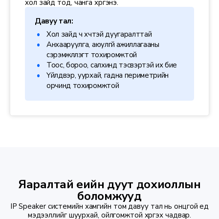
хол зайд тод, чанга хүргэнэ.
Давуу тал:
Хол зайд ч хүчтэй дуугаралттай
Анхааруулга, аюулгүй ажиллагааны
сэрэмжлүүлэгт тохиромжтой
Тоос, бороо, салхинд тэсвэртэй их бие
Үйлдвэр, уурхай, гадна периметрийн
орчинд тохиромжтой
Яаралтай үеийн дуут дохиоллын
боломжууд
IP Speaker системийн хамгийн том давуу тал нь онцгой үед
мэдээллийг шуурхай, ойлгомжтой хүргэх чадвар.