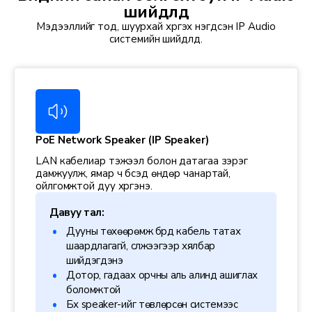
шийдлүүд
Мэдээллийг тод, шуурхай хүргэх нэгдсэн IP Audio
системийн шийдлүүд.
PoE Network Speaker (IP Speaker)
LAN кабелиар тэжээл болон датагаа зэрэг
дамжуулж, ямар ч бүсэд өндөр чанартай,
ойлгомжтой дуу хүргэнэ.
Давуу тал:
Дууны төхөөрөмж бүрд кабель татах
шаардлагагүй, сүлжээгээр хялбар
шийдэгдэнэ
Дотор, гадаах орчны аль алинд ашиглах
боломжтой
Бүх speaker-ийг төвлөрсөн системээс