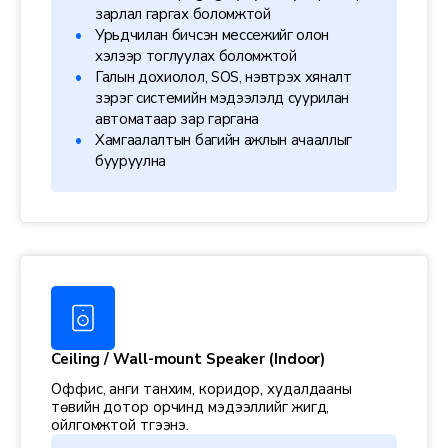
зарлал гаргах боломжтой
Урьдчилан бичсэн мессежийг олон
хэлээр тоглуулах боломжтой
Галын дохиолол, SOS, нэвтрэх хяналт
зэрэг системийн мэдээлэлд суурилан
автоматаар зар гаргана
Хамгаалалтын багийн ажлын ачааллыг
бууруулна
Ceiling / Wall-mount Speaker (Indoor)
Оффис, анги танхим, коридор, худалдааны
төвийн дотор орчинд мэдээллийг жигд,
ойлгомжтой түгээнэ.