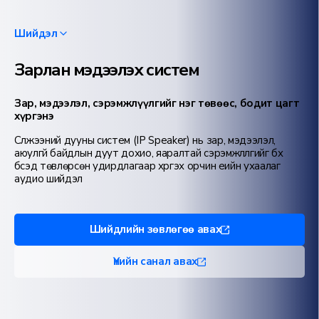
Шийдэл
Зарлан мэдээлэх систем
Зар, мэдээлэл, сэрэмжлүүлгийг нэг төвөөс, бодит цагт
хүргэнэ
Сүлжээний дууны систем (IP Speaker) нь зар, мэдээлэл,
аюулгүй байдлын дуут дохио, яаралтай сэрэмжлүүлгийг бүх
бүсэд төвлөрсөн удирдлагаар хүргэх орчин үеийн ухаалаг
аудио шийдэл
Шийдлийн зөвлөгөө авах
Үнийн санал авах