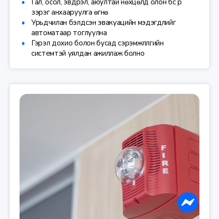
Гал, осол, эвдрэл, аюултай нөхцөлд олон бүс рүү
зэрэг анхааруулга өгнө
Урьдчилан бэлдсэн эвакуацийн мэдэгдлийг
автоматаар тоглуулна
Гэрэл дохио болон бусад сэрэмжлүүлгийн
системтэй уялдан ажиллаж болно