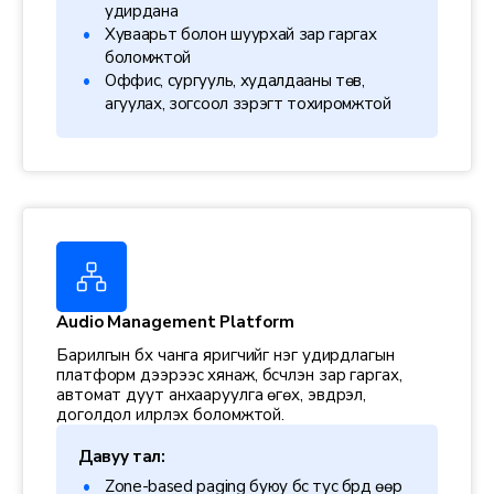
удирдана
Хуваарьт болон шуурхай зар гаргах
боломжтой
Оффис, сургууль, худалдааны төв,
агуулах, зогсоол зэрэгт тохиромжтой
Audio Management Platform
Барилгын бүх чанга яригчийг нэг удирдлагын
платформ дээрээс хянаж, бүсчлэн зар гаргах,
автомат дуут анхааруулга өгөх, эвдрэл,
доголдол илрүүлэх боломжтой.
Давуу тал:
Zone-based paging буюу бүс тус бүрд өөр