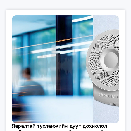
Яаралтай тусламжийн дуут дохиолол