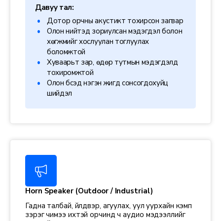
Давуу тал:
Дотор орчны акустикт тохирсон загвар
Олон нийтэд зориулсан мэдэгдэл болон
хөгжмийг хослуулан тоглуулах
боломжтой
Хуваарьт зар, өдөр тутмын мэдэгдэлд
тохиромжтой
Олон бүсэд нэгэн жигд сонсогдохуйц
шийдэл
Horn Speaker (Outdoor / Industrial)
Гадна талбай, үйлдвэр, агуулах, уул уурхайн кэмп
зэрэг чимээ ихтэй орчинд ч аудио мэдээллийг