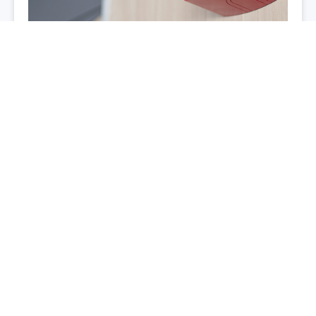
Галын дохиоллын интеграци
Галын дохиолол илрэх үед чанга яригчууд
автоматаар эвакуацийн заавар өгнө
Утаа болон дулаан мэдрэгчээс мэдэгдэл хүлээн
авч дуут дохио өгнө
Барилга даяар эсвэл бүсчилсэн байдлаар нүүлгэн
шилжүүлэлтийг удирдах боломжтой