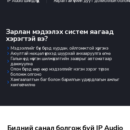
IP Audio шийдлүүд
Яаралтай үеийн дуут дохиоллын боло
Зарлан мэдээлэх систем яагаад
хэрэгтэй вэ?
Мэдээллийг бүх бүсэд хурдан, ойлгомжтой хүргэнэ
Аюултай нөхцөл үүсэхэд шуурхай анхааруулга өгнө
Галын үед нүүлгэн шилжүүлэлтийн зааврыг автоматаар
дамжуулна
Олон бүсэд өөр өөр мэдээллийг нэгэн зэрэг түгээх
боломж олгоно
Хамгаалалтын баг болон барилгын удирдлагын ажлыг
хөнгөвчилнө
Бидний санал болгож буй IP Audio