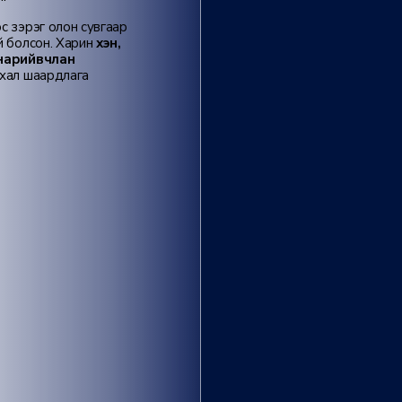
ос зэрэг олон сувгаар
үй болсон. Харин
хэн,
г нарийвчлан
ухал шаардлага