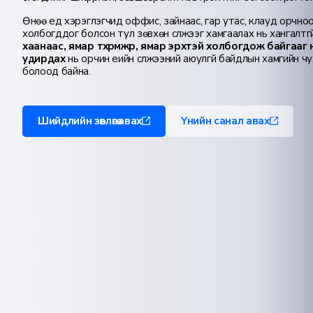
Өнөө үед хэрэглэгчид оффис, зайнаас, гар утас, клауд орчно
холбогддог болсон тул зөвхөн сүлжээг хамгаалах нь хангалтг
хаанаас, ямар төхөөрөмжөөр, ямар эрхтэй холбогдож байгаа
удирдах
нь орчин үеийн сүлжээний аюулгүй байдлын хамгийн ч
болоод байна.
Шийдлийн зөвлөгөө авах
Үнийн санал авах