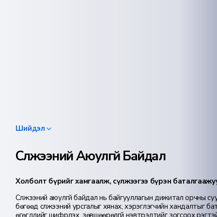
Шийдэл
Сүлжээний Аюулгүй Байдал
Холболт бүрийг хамгаалж, сүлжээгээ бүрэн баталгаажу
Сүлжээний аюулгүй байдал нь байгууллагын дижитал орчны су
бөгөөд сүлжээний урсгалыг хянах, хэрэглэгчийн хандалтыг ба
өгөгдлийг шифрлэх, зөвшөөрөлгүй нэвтрэлтийг зогсоох үүрэгтэй