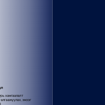
ул
урь хамгаалалт
талгаажуулах, эмзэг
.