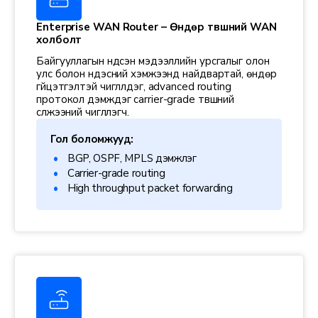
Enterprise WAN Router – Өндөр түвшний WAN
холболт
Байгууллагын үндсэн мэдээллийн урсгалыг олон
улс болон үндэсний хэмжээнд найдвартай, өндөр
гүйцэтгэлтэй чиглүүлдэг, advanced routing
протокол дэмждэг carrier-grade түвшний
сүлжээний чиглүүлэгч.
Гол боломжууд:
BGP, OSPF, MPLS дэмжлэг
Carrier-grade routing
High throughput packet forwarding