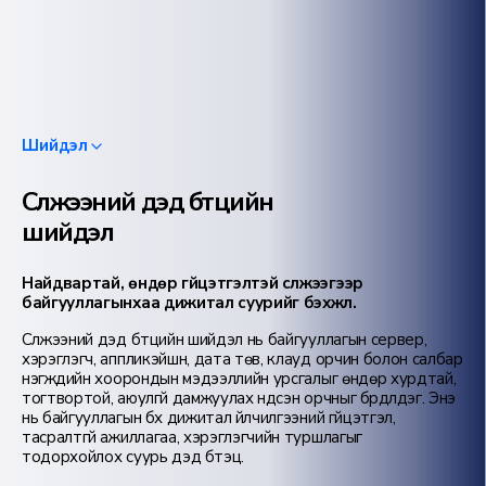
Шийдэл
Сүлжээний дэд бүтцийн
шийдэл
Найдвартай, өндөр гүйцэтгэлтэй сүлжээгээр
байгууллагынхаа дижитал суурийг бэхжүүл.
Сүлжээний дэд бүтцийн шийдэл нь байгууллагын сервер,
хэрэглэгч, аппликэйшн, дата төв, клауд орчин болон салбар
нэгжүүдийн хоорондын мэдээллийн урсгалыг өндөр хурдтай,
тогтвортой, аюулгүй дамжуулах үндсэн орчныг бүрдүүлдэг. Энэ
нь байгууллагын бүх дижитал үйлчилгээний гүйцэтгэл,
тасралтгүй ажиллагаа, хэрэглэгчийн туршлагыг
тодорхойлох суурь дэд бүтэц.