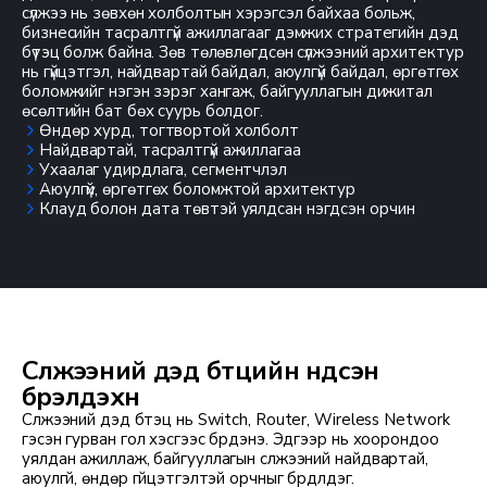
сүлжээ нь зөвхөн холболтын хэрэгсэл байхаа больж,
бизнесийн тасралтгүй ажиллагааг дэмжих стратегийн дэд
бүтэц болж байна. Зөв төлөвлөгдсөн сүлжээний архитектур
нь гүйцэтгэл, найдвартай байдал, аюулгүй байдал, өргөтгөх
боломжийг нэгэн зэрэг хангаж, байгууллагын дижитал
өсөлтийн бат бөх суурь болдог.
Өндөр хурд, тогтвортой холболт
Найдвартай, тасралтгүй ажиллагаа
Ухаалаг удирдлага, сегментчлэл
Аюулгүй, өргөтгөх боломжтой архитектур
Клауд болон дата төвтэй уялдсан нэгдсэн орчин
Сүлжээний дэд бүтцийн үндсэн
бүрэлдэхүүн
Сүлжээний дэд бүтэц нь Switch, Router, Wireless Network
гэсэн гурван гол хэсгээс бүрдэнэ. Эдгээр нь хоорондоо
уялдан ажиллаж, байгууллагын сүлжээний найдвартай,
аюулгүй, өндөр гүйцэтгэлтэй орчныг бүрдүүлдэг.