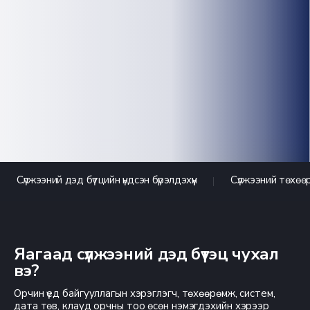
Сүлжээний дэд бүтцийн үндсэн бүрэлдэхүүн
Сүлжээний төхөө
Яагаад сүлжээний дэд бүтэц чухал
вэ?
Орчин үед байгууллагын хэрэглэгч, төхөөрөмж, систем,
дата төв, клауд орчны тоо өсөн нэмэгдэхийн хэрээр