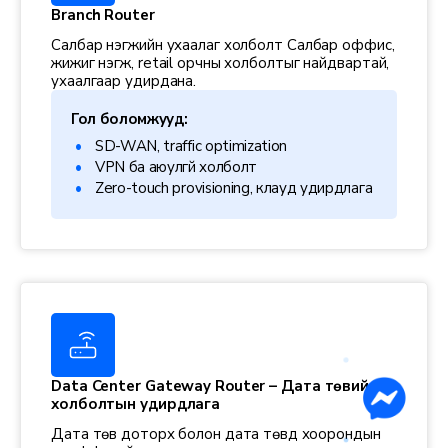
Branch Router
Салбар нэгжийн ухаалаг холболт Салбар оффис,
жижиг нэгж, retail орчны холболтыг найдвартай,
ухаалгаар удирдана.
Гол боломжууд:
SD-WAN, traffic optimization
VPN ба аюулгүй холболт
Zero-touch provisioning, клауд удирдлага
Data Center Gateway Router – Дата төвийн
холболтын удирдлага
Дата төв доторх болон дата төвүүд хоорондын