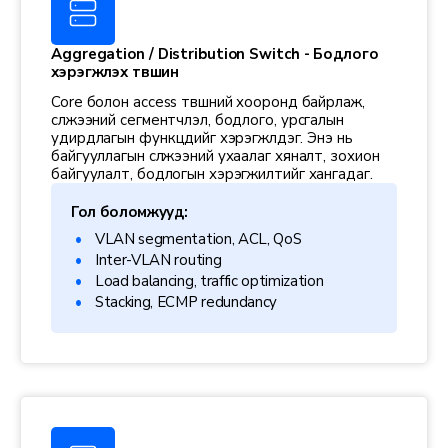
Aggregation / Distribution Switch - Бодлого
хэрэгжүүлэх түвшин
Core болон access түвшний хооронд байрлаж,
сүлжээний сегментчлэл, бодлого, урсгалын
удирдлагын функцүүдийг хэрэгжүүлдэг. Энэ нь
байгууллагын сүлжээний ухаалаг хяналт, зохион
байгуулалт, бодлогын хэрэгжилтийг хангадаг.
Гол боломжууд:
VLAN segmentation, ACL, QoS
Inter-VLAN routing
Load balancing, traffic optimization
Stacking, ECMP redundancy