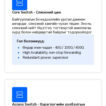
Core Switch - Сүлжээний цөм
Байгууллагын бүх мэдээллийн урсгал дамжин
өнгөрдөг, сүлжээний хамгийн чухал түвшин. Энэ нь
сүлжээний нийт гүйцэтгэл, тогтвортой ажиллагаа,
хурд болон найдвартай байдлыг тодорхойлдог.
Гол боломжууд:
Өндөр хүчин чадал - 40G / 100G / 400G
High Availability, non-stop forwarding
Redundant power, supervisor
Access Switch - Хэрэглэгчийн холболтын