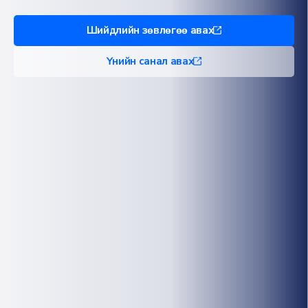
Шийдлийн зөвлөгөө авах
Үнийн санал авах