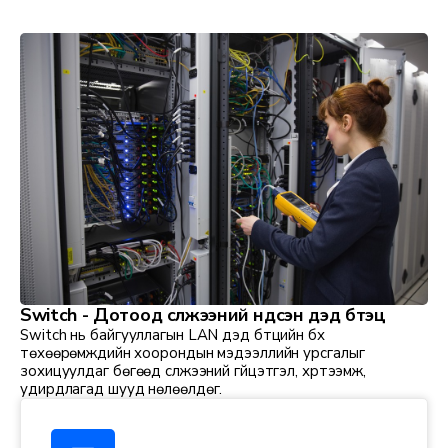
Switch - Дотоод сүлжээний үндсэн дэд бүтэц
Switch нь байгууллагын LAN дэд бүтцийн бүх
төхөөрөмжүүдийн хоорондын мэдээллийн урсгалыг
зохицуулдаг бөгөөд сүлжээний гүйцэтгэл, хүртээмж,
удирдлагад шууд нөлөөлдөг.