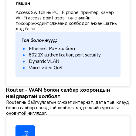
түвшин
Access Switch нь PC, IP phone, принтер, камер,
Wi-Fi access point зэрэг төгсгөлийн
төхөөрөмжүүдийг сүлжээнд холбодог анхан шатны
дэд бүтэц.
Гол боломжууд:
Ethernet, PoE холболт
802.1X authentication, port security
Dynamic VLAN
Voice, video QoS
Router - WAN болон салбар хоорондын
найдвартай холболт
Router нь байгууллагын сүлжээг интернэт, дата төв, клауд
болон салбар нэгжүүдтэй холбож, мэдээллийн урсгалыг
оновчтой чиглүүлдэг.