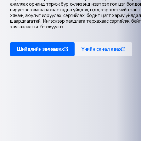
ажиллах орчинд төхөөрөмж бүр сүлжээнд нэвтрэх гол цэг болдог.
вирусээс хамгаалахаас гадна үйлдэл, өгөгдөл, хэрэглэгчийн зан т
хянаж, аюулыг илрүүлэх, сэргийлэх, бодит цагт хариу үйлдэл
шаардлагатай. Ингэснээр халдлага тархахаас сэргийлж, бай
хамгаалалтыг бэхжүүлнэ.
Шийдлийн зөвлөгөө авах
Үнийн санал авах