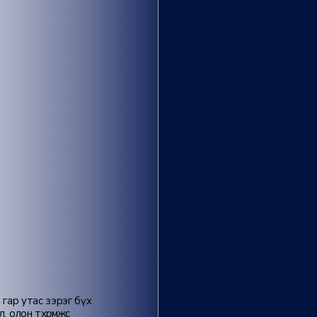
 гар утас зэрэг бүх
лон төхөөрөмжөөс