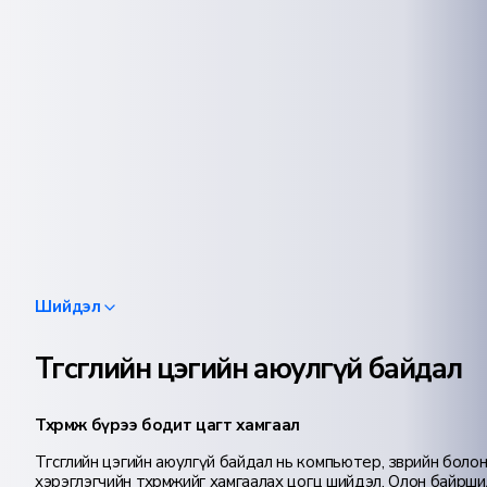
Шийдэл
Төгсгөлийн цэгийн аюулгүй байдал
Төхөөрөмж бүрээ бодит цагт хамгаал
Төгсгөлийн цэгийн аюулгүй байдал нь компьютер, зөөврийн болон
хэрэглэгчийн төхөөрөмжийг хамгаалах цогц шийдэл. Олон байршил, о