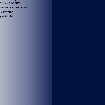
 Иймээс зөвхөн
өлөвийг тасралтгүй
 үзүүлэх
гууллагын