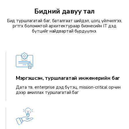
Бидний давуу тал
Бид туршлагатай баг, баталгаат шийдэл, цогц үйлчилгээ,
өргөтгөх боломжтой архитектураар бизнесийн IT дэд
бүтцийг найдвартай бүрдүүлнэ.
Мэргэшсэн, туршлагатай инженерийн баг
Дата төв, enterprise дэд бүтэц, mission-critical орчин
дээр ажиллах туршлагатай баг