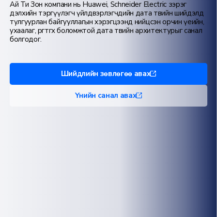
Ай Ти Зон компани нь Huawei, Schneider Electric зэрэг
дэлхийн тэргүүлэгч үйлдвэрлэгчдийн дата төвийн шийдэлд
тулгуурлан байгууллагын хэрэгцээнд нийцсэн орчин үеийн,
ухаалаг, өргөтгөх боломжтой дата төвийн архитектурыг санал
болгодог.
Шийдлийн зөвлөгөө авах
Үнийн санал авах