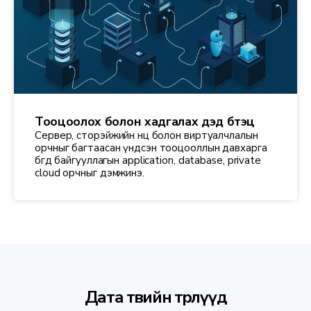
Тооцоолох болон хадгалах дэд бүтэц
Сервер, сторэйжийн нөөц болон виртуалчлалын
орчныг багтаасан үндсэн тооцооллын давхарга
бөгөөд байгууллагын application, database, private
cloud орчныг дэмжинэ.
Дата төвийн төрлүүд