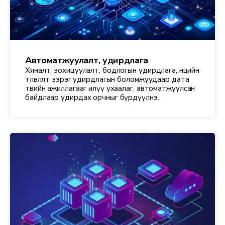
Автоматжуулалт, удирдлага
Хяналт, зохицуулалт, бодлогын удирдлага, нөөцийн
төлөвлөлт зэрэг удирдлагын боломжуудаар дата
төвийн ажиллагааг илүү ухаалаг, автоматжуулсан
байдлаар удирдах орчныг бүрдүүлнэ.