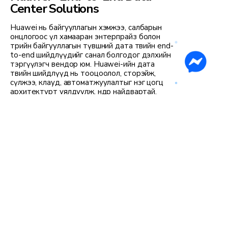
Center Solutions
Huawei нь байгууллагын хэмжээ, салбарын
онцлогоос үл хамааран энтерпрайз болон
төрийн байгууллагын түвшний дата төвийн end-
to-end шийдлүүдийг санал болгодог дэлхийн
тэргүүлэгч вендор юм. Huawei-ийн дата
төвийн шийдлүүд нь тооцоолол, сторэйж,
сүлжээ, клауд, автоматжуулалтыг нэг цогц
архитектурт уялдуулж, өндөр найдвартай,
өргөтгөх боломжтой, ирээдүйд бэлэн орчныг
бүрдүүлдэг.
Онцлог, давуу тал:
Rapid deployment буюу хурдан
суурилуулалт
Scale-out архитектур
VMware болон Huawei virtualization
дэмжлэг
Үйл ажиллагаа болон лицензийн зардлыг
бууруулах боломж