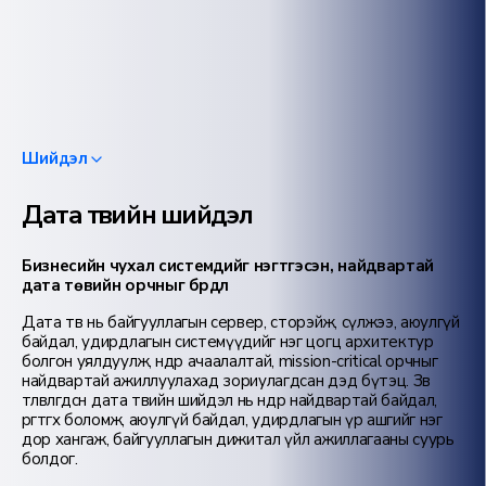
Шийдэл
Дата төвийн шийдэл
Бизнесийн чухал системүүдийг нэгтгэсэн, найдвартай
дата төвийн орчныг бүрдүүл
Дата төв нь байгууллагын сервер, сторэйж, сүлжээ, аюулгүй
байдал, удирдлагын системүүдийг нэг цогц архитектур
болгон уялдуулж, өндөр ачаалалтай, mission-critical орчныг
найдвартай ажиллуулахад зориулагдсан дэд бүтэц. Зөв
төлөвлөгдсөн дата төвийн шийдэл нь өндөр найдвартай байдал,
өргөтгөх боломж, аюулгүй байдал, удирдлагын үр ашгийг нэг
дор хангаж, байгууллагын дижитал үйл ажиллагааны суурь
болдог.