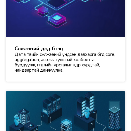
Сүлжээний дэд бүтэц
Дата төвийн сүлжээний үндсэн давхарга бөгөөд core,
aggregation, access түвшний холболтыг
бүрдүүлж, өгөгдлийн урсгалыг өндөр хурдтай,
найдвартай дамжуулна.