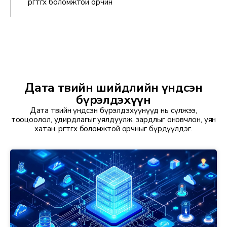
өргөтгөх боломжтой орчин
Дата төвийн шийдлийн үндсэн
бүрэлдэхүүн
Дата төвийн үндсэн бүрэлдэхүүнүүд нь сүлжээ,
тооцоолол, удирдлагыг уялдуулж, зардлыг оновчлон, уян
хатан, өргөтгөх боломжтой орчныг бүрдүүлдэг.