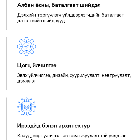
Албан ёсны, баталгаат шийдэл
Дэлхийн тэргүүлэгч үйлдвэрлэгчдийн баталгаат
дата төвийн шийдлүүд
Цогц үйлчилгээ
Зөвлөх үйлчилгээ, дизайн, суурилуулалт, нэвтрүүлэлт,
дэмжлэг
Ирээдүйд бэлэн архитектур
Клауд, виртуалчлал, автоматжуулалттай уялдсан