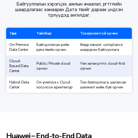
Байгууллагын хэрэгцээ, ажлын ачаалал, өргөтгөлийн
шаардлагаас хамааран Дата төвийг дараах үндсэн
төрлүүдэд ангилдаг.
Төрөл
Тайлбар
Тохиромжтой орчин
On-Premise
Байгууллагын өөрийн
Өндөр хяналт, compliance
Data Center
дата төвийн орчин
шаардсан байгууллага
Cloud-
Public / Private cloud
Уян хатан өргөтгөл, cloud-first
Based Data
орчин
орчин
Center
Hybrid Data
On-premise + Cloud
Том байгууллага, шаталсан
Center
хосолсон архитектур
шилжилт хийж буй орчин
Huawei – End-to-End Data