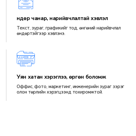
Өндөр чанар, нарийвчлалтай хэвлэл
Текст, зураг, графикийг тод, өнгөний нарийвчлал
өндөртэйгээр хэвлэнэ.
Уян хатан хэрэглээ, өргөн боломж
Оффис, фото, маркетинг, инженерийн зураг зэрэг
олон төрлийн хэрэгцээнд тохиромжтой.