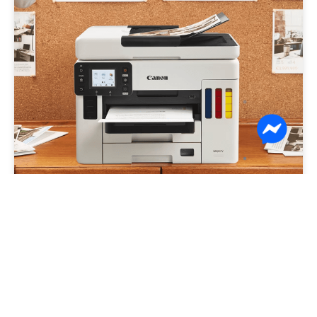
Canon PIXMA MegaTank
Canon PIXMA MegaTank цуврал нь бага
зардлаар ихийг хэвлэх боломжтой бөгөөд
хувь хүн, сургууль, жижиг бизнесийн
хэрэгцээнд тохиромжтой.