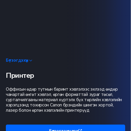
Бүтээгдэхүүн
Принтер
Оффисын өдөр тутмын баримт хэвлэлээс эхлээд өндөр
чанартай өнгөт хэвлэл, өргөн форматтай зураг төсөл,
сурталчилгааны материал хүртэлх бүх төрлийн хэвлэлийн
хэрэгцээнд тохирсон Canon брэндийн шингэн хортой,
лазер болон өргөн хэвлэлийн принтерүүд
Бүтээгдэхүүн үзэх