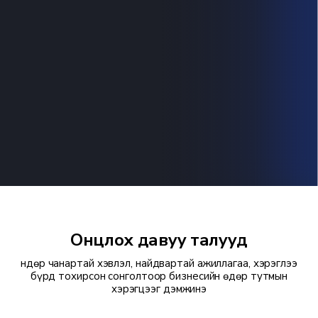
Онцлох давуу талууд
Өндөр чанартай хэвлэл, найдвартай ажиллагаа, хэрэглээ
бүрд тохирсон сонголтоор бизнесийн өдөр тутмын
хэрэгцээг дэмжинэ