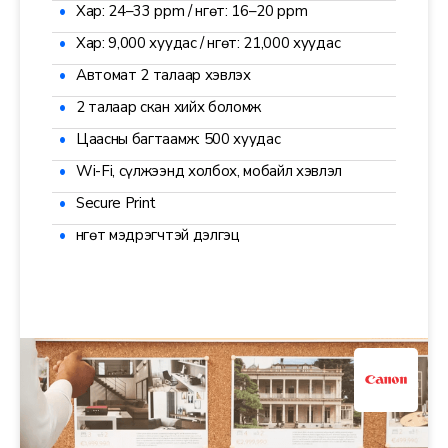
Хар: 24–33 ppm / Өнгөт: 16–20 ppm
Хар: 9,000 хуудас / Өнгөт: 21,000 хуудас
Автомат 2 талаар хэвлэх
2 талаар скан хийх боломж
Цаасны багтаамж: 500 хуудас
Wi-Fi, сүлжээнд холбох, мобайл хэвлэл
Secure Print
Өнгөт мэдрэгчтэй дэлгэц