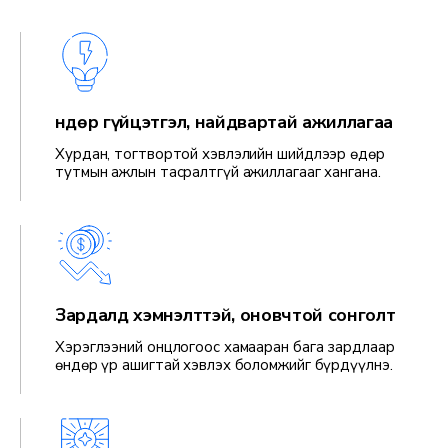
Өндөр гүйцэтгэл, найдвартай ажиллагаа
Хурдан, тогтвортой хэвлэлийн шийдлээр өдөр
тутмын ажлын тасралтгүй ажиллагааг хангана.
Зардалд хэмнэлттэй, оновчтой сонголт
Хэрэглээний онцлогоос хамааран бага зардлаар
өндөр үр ашигтай хэвлэх боломжийг бүрдүүлнэ.