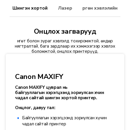
Шингэн хортой
Лазер
Өргөн хэвлэлийн
Онцлох загварууд
Өнгөт болон зураг хэвлэлд тохиромжтой, өндөр
нягтралтай, бага зардлаар их хэмжээгээр хэвлэх
боломжтой, онцлох принтерүүд.
Canon MAXIFY
Canon MAXIFY цуврал нь
байгууллагын
хэрэгцээнд
зориулсан хүчин
чадал сайтай шингэн хортой принтер.
Онцлог, давуу тал:
Байгууллагын хэрэгцээнд зориулсан хүчин
чадал сайтай принтер