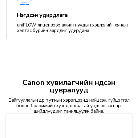
Нэгдсэн удирдлага
uniFLOW лицензээр ажилтнуудын хэвлэлийг хянаж,
хэлтэс бүрийн зардлыг удирдана.
Canon хувилагчийн үндсэн
цувралууд
Байгууллагын өдөр тутмын хэрэгцээнд нийцсэн, гүйцэтгэл
болон боломжийн хувьд ялгаатай үндсэн загвар,
шийдлүүдийг танилцуулж байна.