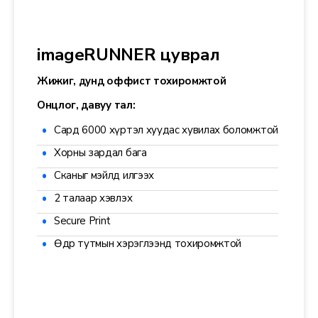
imageRUNNER цуврал
Жижиг, дунд оффист тохиромжтой
Онцлог, давуу тал:
Сард 6000 хүртэл хуудас хувилах боломжтой
Хорны зардал бага
Сканыг мэйлд илгээх
2 талаар хэвлэх
Secure Print
Өдөр тутмын хэрэглээнд тохиромжтой