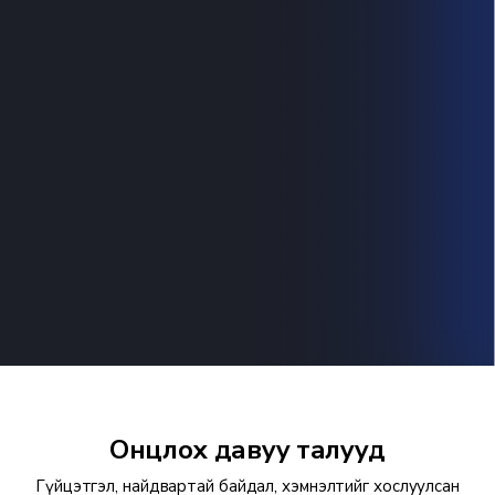
Онцлох давуу талууд
Гүйцэтгэл, найдвартай байдал, хэмнэлтийг хослуулсан