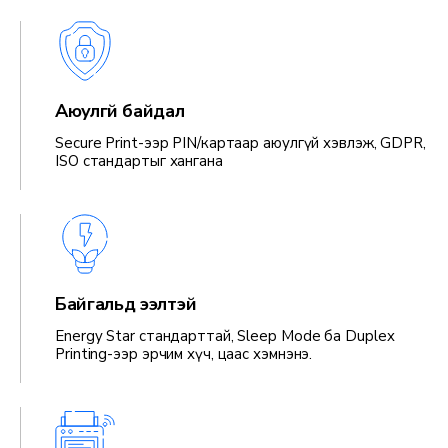
Аюулгүй байдал
Secure Print-ээр PIN/картаар аюулгүй хэвлэж, GDPR,
ISO стандартыг хангана
Байгальд ээлтэй
Energy Star стандарттай, Sleep Mode ба Duplex
Printing-ээр эрчим хүч, цаас хэмнэнэ.