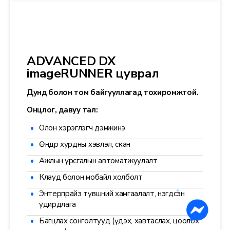
ADVANCED DX
imageRUNNER цуврал
Дунд болон том байгууллагад тохиромжтой.
Онцлог, давуу тал:
Олон хэрэглэгч дэмжинэ
Өндөр хурдны хэвлэл, скан
Ажлын урсгалын автоматжуулалт
Клауд болон мобайл холболт
Энтерпрайз түвшний хамгаалалт, нэгдсэн
удирдлага
Багцлах сонголтууд (үдэх, хавтаслах, цоолох