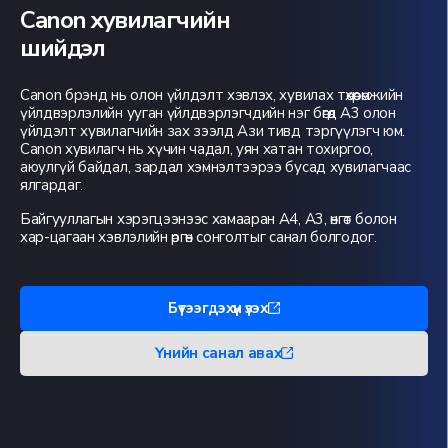
Canon хувилагчийн
шийдэл
Canon брэнд нь олон үйлдэлт хэвлэх, хувилах төхөөрөмжийн
үйлдвэрлэлийн ууган үйлдвэрлэгчдийн нэг бөгөөд А3 олон
үйлдэлт хувилагчийн зах зээлд Ази тивд тэргүүлэгч юм.
Canon хувилагч нь хүчин чадал, уян хатан тохиргоо,
аюулгүй байдал, зардал хэмнэлтээрээ бусад хувилагчаас
ялгардаг.
Байгууллагын хэрэгцээнээс хамааран А4, А3, өнгөт болон
хар-цагаан хэвлэлийн өргөн сонголтыг санал болгодог.
Бүтээгдэхүүн үзэх
Үнийн санал авах