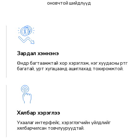
оновчтой шийдлүүд
Зардал хэмнэнэ
Өндөр багтаамжтай хор хэрэглэж, нэг хуудасны өртөг
багатай, урт хугацаанд ашиглахад тохиромжтой.
Хялбар хэрэглээ
Ухаалаг интерфейс, хэрэглэгчийн үйлдлийг
хялбарчилсан товчлууруудтай.