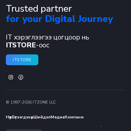
Trusted partner
for your Digital Journey
IT хэрэглээгээ цогцоор нь
ITSTORE
-оос
iTSTORE
© 1997-
2026
ITZONE LLC
Нүүр
Бүтээгдэхүүн
Шийдэл
Медиа
Компани