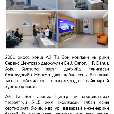
2001 оноос хойш Ай Ти Зон компани нь өөрийн
Сервис Центрээр дамжуулан Dell, Canon, HP, Dahua,
Axis, Samsung зэрэг дэлхийд танигдсан
брэндүүдийн Монгол дахь албан ёсны баталгаат
засвар үйлчилгээг хэрэглэгчдэдээ найдвартай
хүргэсээр ирсэн.
Ай Ти Зон Сервис Центр нь мэргэжлээрээ
тасралтгүй 5-15 жил ажилласан, албан ёсны
сертификат бүхий, өндөр ур чадвартай инженерийн