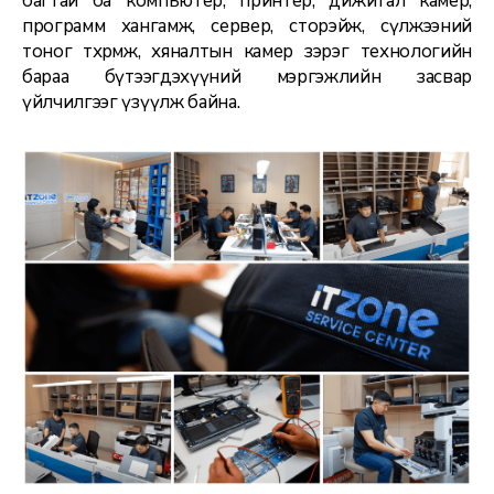
багтай ба компьютер, принтер, дижитал камер,
программ хангамж, сервер, сторэйж, сүлжээний
тоног төхөөрөмж, хяналтын камер зэрэг технологийн
бараа бүтээгдэхүүний мэргэжлийн засвар
үйлчилгээг үзүүлж байна.