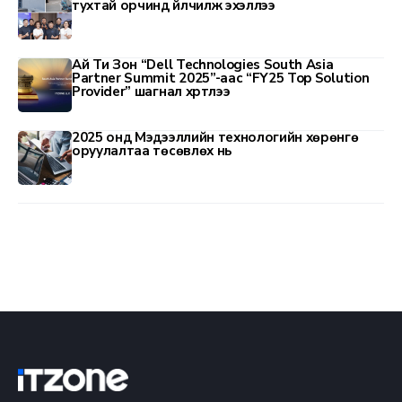
тухтай орчинд үйлчилж эхэллээ
Ай Ти Зон “Dell Technologies South Asia
Partner Summit 2025”-аас “FY25 Top Solution
Provider” шагнал хүртлээ
2025 онд Мэдээллийн технологийн хөрөнгө
оруулалтаа төсөвлөх нь