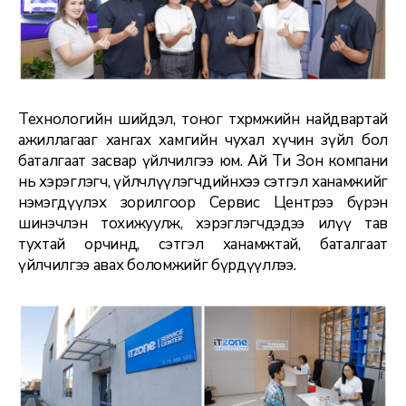
Технологийн шийдэл, тоног төхөөрөмжийн найдвартай
ажиллагааг хангах хамгийн чухал хүчин зүйл бол
баталгаат засвар үйлчилгээ юм. Ай Ти Зон компани
нь хэрэглэгч, үйлчлүүлэгчдийнхээ сэтгэл ханамжийг
нэмэгдүүлэх зорилгоор Сервис Центрээ бүрэн
шинэчлэн тохижуулж, хэрэглэгчдэдээ илүү тав
тухтай орчинд, сэтгэл ханамжтай, баталгаат
үйлчилгээ авах боломжийг бүрдүүллээ.