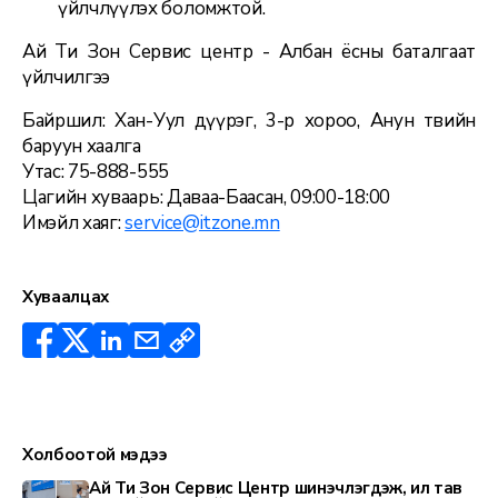
үйлчлүүлэх боломжтой.
Ай Ти Зон Сервис центр - Албан ёсны баталгаат
үйлчилгээ
Байршил: Хан-Уул дүүрэг, 3-р хороо, Анун төвийн
баруун хаалга
Утас: 75-888-555
Цагийн хуваарь: Даваа-Баасан, 09:00-18:00
Имэйл хаяг:
service@itzone.mn
Хуваалцах
Холбоотой мэдээ
Ай Ти Зон Сервис Центр шинэчлэгдэж, илүү тав