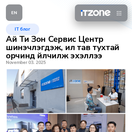
EN
IT блог
Ай Ти Зон Сервис Центр
шинэчлэгдэж, илүү тав тухтай
орчинд үйлчилж эхэллээ
November 03. 2025