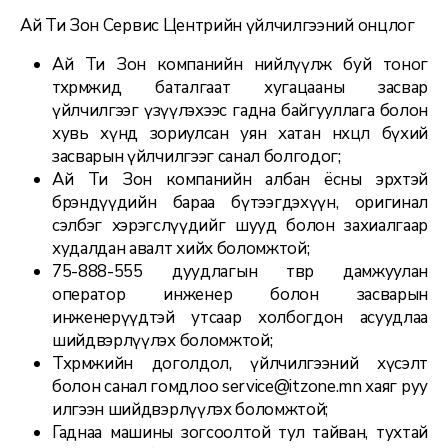
Ай Ти Зон Сервис Центрийн үйлчилгээний онцлог
Ай Ти Зон компанийн нийлүүлж буй тоног
төхөөрөмжид баталгаат хугацааны засвар
үйлчилгээг үзүүлэхээс гадна байгууллага болон
хувь хүнд зориулсан уян хатан нөхцөл бүхий
засварын үйлчилгээг санал болгодог;
Ай Ти Зон компанийн албан ёсны эрхтэй
брэндүүдийн бараа бүтээгдэхүүн, оригинал
сэлбэг хэрэгслүүдийг шууд болон захиалгаар
худалдан авалт хийх боломжтой;
75-888-555 дуудлагын төвөөр дамжуулан
оператор инженер болон засварын
инженерүүдтэй утсаар холбогдон асуудлаа
шийдвэрлүүлэх боломжтой;
Төхөөрөмжийн доголдол, үйлчилгээний хүсэлт
болон санал гомдлоо service@itzone.mn хаяг руу
илгээн шийдвэрлүүлэх боломжтой;
Гаднаа машины зогсоолтой тул тайван, тухтай