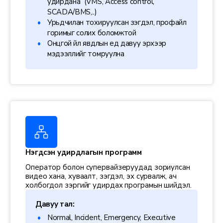
удирдана (VMS, Access control,
SCADA/BMS,..)
Урьдчилан тохируулсан үзэгдэл, профайл
горимыг солих боломжтой
Онцгой үйл явдлын үед давуу эрхээр
мэдээллийг томруулна
Нэгдсэн удирдлагын программ
Оператор болон супервайзеруудад зориулсан
видео хана, хуваалт, үзэгдэл, эх сурвалж, ач
холбогдол зэргийг удирдах програмын шийдэл.
Давуу тал:
Normal, Incident, Emergency, Executive