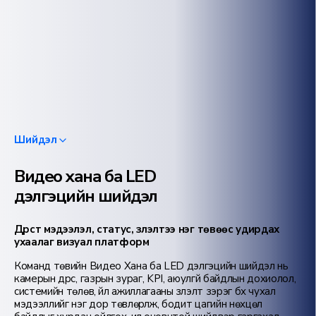
Шийдэл
Видео хана ба LED
дэлгэцийн шийдэл
Дүрст мэдээлэл, статус, үзүүлэлтээ нэг төвөөс удирдах
ухаалаг визуал платформ
Команд төвийн Видео Хана ба LED дэлгэцийн шийдэл нь
камерын дүрс, газрын зураг, KPI, аюулгүй байдлын дохиолол,
системийн төлөв, үйл ажиллагааны үзүүлэлт зэрэг бүх чухал
мэдээллийг нэг дор төвлөрүүлж, бодит цагийн нөхцөл