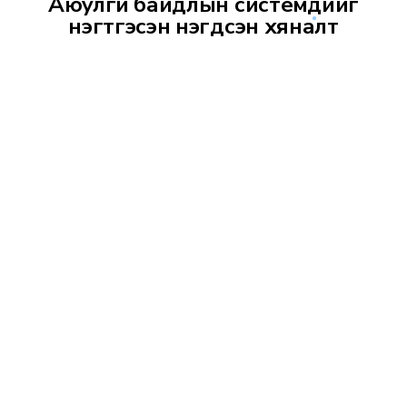
Аюулгүй байдлын системүүдийг
нэгтгэсэн нэгдсэн хяналт
Видео Хана ба LED дэлгэцийн шийдэл нь байгууллагын
бусад хяналт, аюулгүй байдлын системүүдтэй нягт уялдан
ажиллах боломжтой.