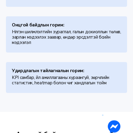
Онцгой байдлын горим:
Нүүлгэн шилжүүлэлтийн зураглал, галын дохиоллын төлөв,
зарлан мэдээлэх заавар, өндөр эрсдэлтэй бүсийн
мэдээлэл
Удирдлагын тайлагналын горим:
KPI самбар, үйл ажиллагааны хураангуй, зөрчлийн
статистик, heatmap болон чиг хандлагын тойм