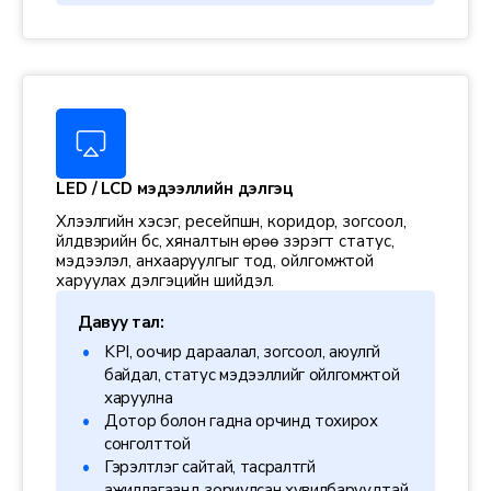
LED / LCD мэдээллийн дэлгэц
Хүлээлгийн хэсэг, ресейпшн, коридор, зогсоол,
үйлдвэрийн бүс, хяналтын өрөө зэрэгт статус,
мэдээлэл, анхааруулгыг тод, ойлгомжтой
харуулах дэлгэцийн шийдэл.
Давуу тал:
KPI, оочир дараалал, зогсоол, аюулгүй
байдал, статус мэдээллийг ойлгомжтой
харуулна
Дотор болон гадна орчинд тохирох
сонголттой
Гэрэлтүүлэг сайтай, тасралтгүй
ажиллагаанд зориулсан хувилбаруудтай