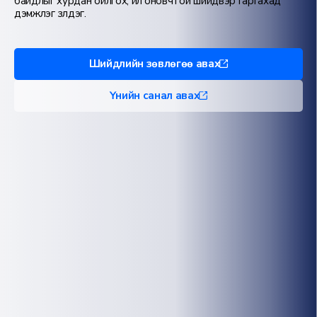
байдлыг хурдан ойлгох, илүү оновчтой шийдвэр гаргахад
дэмжлэг үзүүлдэг.
Шийдлийн зөвлөгөө авах
Үнийн санал авах