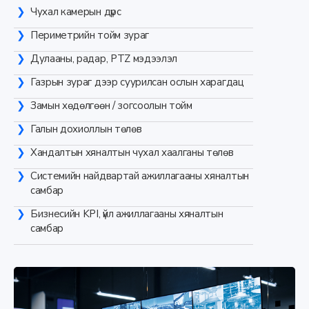
Чухал камерын дүрс
Периметрийн тойм зураг
Дулааны, радар, PTZ мэдээлэл
Газрын зураг дээр суурилсан ослын харагдац
Замын хөдөлгөөн / зогсоолын тойм
Галын дохиоллын төлөв
Хандалтын хяналтын чухал хаалганы төлөв
Системийн найдвартай ажиллагааны хяналтын
самбар
Бизнесийн KPI, үйл ажиллагааны хяналтын
самбар