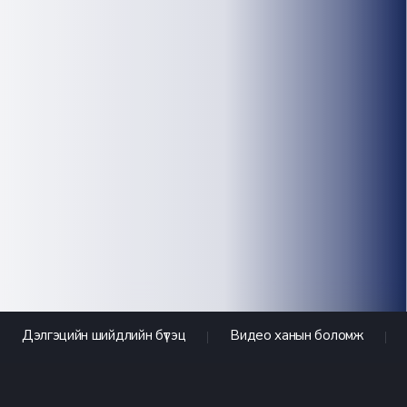
Дэлгэцийн шийдлийн бүтэц
Видео ханын боломж