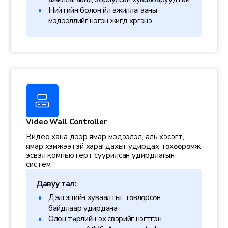
Нийтийн болон үйл ажиллагааны
мэдээллийг нэгэн жигд хүргэнэ
Video Wall Controller
Видео хана дээр ямар мэдээлэл, аль хэсэгт,
ямар хэмжээтэй харагдахыг удирдах төхөөрөмж
эсвэл компьютерт суурилсан удирдлагын
систем.
Давуу тал:
Дэлгэцийн хуваалтыг төвлөрсөн
байдлаар удирдана
Олон төрлийн эх үүсвэрийг нэгтгэн