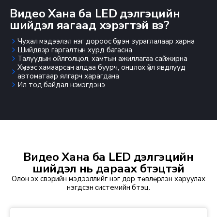
Видео Хана ба LED дэлгэцийн
шийдэл яагаад хэрэгтэй вэ?
Чухал мэдээлэл нэг дороос бүрэн зураглалаар харна
Шийдвэр гаргалтын хурд багасна
Талуудын ойлголцол, хамтын ажиллагаа сайжирна
Хүнээс хамаарсан алдаа буурч, онцлох үйл явдлууд
автоматаар ялгарч харагдана
Ил тод байдал нэмэгдэнэ
Видео Хана ба LED дэлгэцийн
шийдэл нь дараах бүтэцтэй
Олон эх үүсвэрийн мэдээллийг нэг дор төвлөрүүлэн харуулах
нэгдсэн системийн бүтэц.