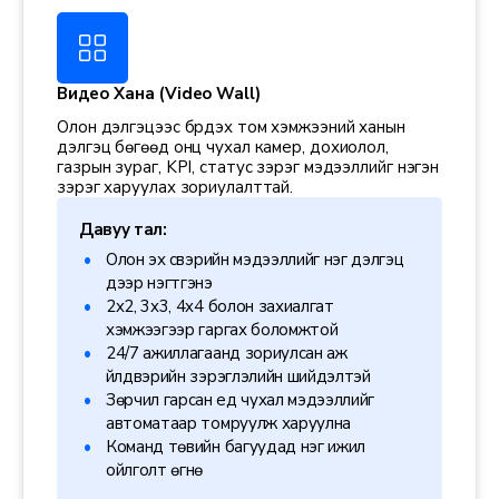
Видео Хана (Video Wall)
Олон дэлгэцээс бүрдэх том хэмжээний ханын
дэлгэц бөгөөд онц чухал камер, дохиолол,
газрын зураг, KPI, статус зэрэг мэдээллийг нэгэн
зэрэг харуулах зориулалттай.
Давуу тал:
Олон эх үүсвэрийн мэдээллийг нэг дэлгэц
дээр нэгтгэнэ
2x2, 3x3, 4x4 болон захиалгат
хэмжээгээр гаргах боломжтой
24/7 ажиллагаанд зориулсан аж
үйлдвэрийн зэрэглэлийн шийдэлтэй
Зөрчил гарсан үед чухал мэдээллийг
автоматаар томруулж харуулна
Команд төвийн багуудад нэг ижил
ойлголт өгнө