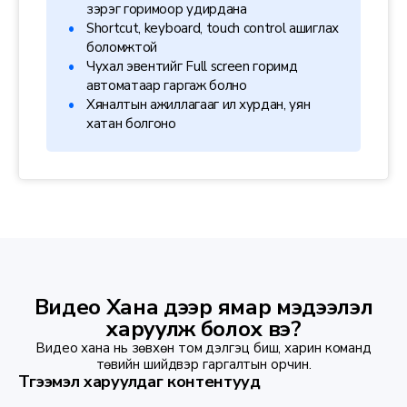
зэрэг горимоор удирдана
Shortcut, keyboard, touch control ашиглах
боломжтой
Чухал эвентийг Full screen горимд
автоматаар гаргаж болно
Хяналтын ажиллагааг илүү хурдан, уян
хатан болгоно
Видео Хана дээр ямар мэдээлэл
харуулж болох вэ?
Видео хана нь зөвхөн том дэлгэц биш, харин команд
төвийн шийдвэр гаргалтын орчин.
Түгээмэл харуулдаг контентууд