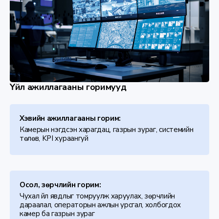
Үйл ажиллагааны горимууд
Хэвийн ажиллагааны горим:
Камерын нэгдсэн харагдац, газрын зураг, системийн
төлөв, KPI хураангуй
Осол, зөрчлийн горим:
Чухал үйл явдлыг томруулж харуулах, зөрчлийн
дараалал, операторын ажлын урсгал, холбогдох
камер ба газрын зураг