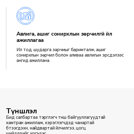
Авлига, ашиг сонирхлын зөрчилгүй үйл
ажиллагаа
Ил тод, шударга зарчмыг баримталж, ашиг
сонирхлын зөрчил болон аливаа авлигын эрсдэлээс
ангид ажиллана.
Түншлэл
Бид салбартаа тэргүүлэгч түнш байгууллагуудтай
хамтран ажиллаж, хэрэглэгчдэд чанартай
бүтээгдэхүүн, найдвартай үйлчилгээ, цогц
шийдлүүдийг хүргэдэг.