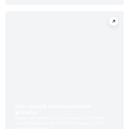
Биет аюулгүй байдлын шийдэл,
үйлчилгээ
Хяналтын камер, нэвтрэх хяналт зэрэг биет
аюулгүй байдлын системийг нэвтрүүлж, аюулгүй
орчныг бүрдүүлдэг.