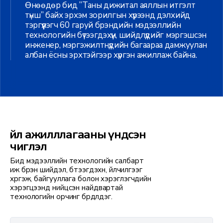
Өнөөдөр бид ”Таны дижитал аяллын итгэлт
түнш” байх эрхэм зорилгын хүрээнд дэлхийд
тэргүүлэгч 60 гаруй брэндийн мэдээллийн
технологийн бүтээгдэхүүн, шийдлүүдийг мэргэшсэн
инженер, мэргэжилтнүүдийн багаараа дамжуулан
албан ёсны эрхтэйгээр хүргэн ажиллаж байна.
Үйл ажилллагааны үндсэн
чиглэл
Бид мэдээллийн технологийн салбарт
иж бүрэн шийдэл, бүтээгдэхүүн, үйлчилгээг
хүргэж, байгууллага болон хэрэглэгчдийн
хэрэгцээнд нийцсэн найдвартай
технологийн орчинг бүрдүүлдэг.