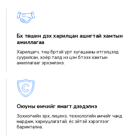
Бүх түвшин дэх харилцан ашигтай хамтын
ажиллагаа
Харилцагч, түнш бүртэй урт хугацааны итгэлцэлд
суурилсан, хоёр талд үнэ цэн бүтээх хамтын
ажиллагааг эрхэмлэнэ.
Оюуны өмчийг ямагт дээдэлнэ
Зохиогчийн эрх, лиценз, технологийн өмчийг чанд
мөрдөж, хариуцлагатай, ёс зүйтэй хэрэглээг
баримтална.