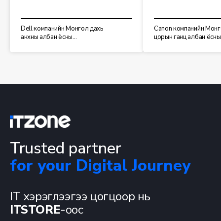
Dell компанийн Монгол дахь
Canon компанийн Монг
анхны албан ёсны
цорын ганц албан ёсны
дистрибьютер
дистрибьютер
Trusted partner
for your Digital Journey
IT хэрэглээгээ цогцоор нь
ITSTORE
-оос