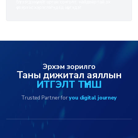
бүтээгдэхүүнийг өргөн сонголт, найдвартай эх
үүсвэрээс хэрэглэгчдэд хүргэдэг.
Эрхэм зорилго
Таны дижитал аяллын
ИТГЭЛТ ТҮНШ
Trusted Partner for
you digital journey