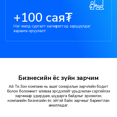
+100 сая₮
Нэг жилд сургалт хөгжүүлэлтэд зарцуулдаг
хөрөнгө оруулалт
Бизнесийн ёс зүйн зарчим
Ай Ти Зон компани нь ашиг сонирхлын зөрчлийн бодит
болон боломжит аливаа эрсдэлийг урьдчилан сэргийлэх
зарчмаар удирдаж, шударга байдлыг эрхэмлэн,
компанийн бизнесийн ёс зүйтэй байх зарчмыг баримтлан
ажилладаг.