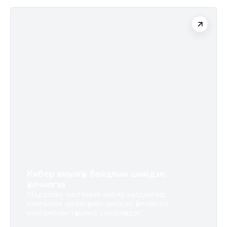
Кибер аюулгүй байдлын шийдэл,
үйлчилгээ
Мэдээлэл, системийг кибер халдлагаас
хамгаалах орчин үеийн шийдэл, үйлчилгээг
мэргэжлийн түвшинд хэрэгжүүлдэг.