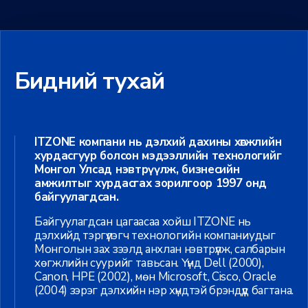
Бидний тухай
ITZONE компани нь дэлхий дахины хөгжлийн
хурдасгуур болсон мэдээллийн технологийг
Монгол Улсад нэвтрүүлж, бизнесийн
амжилтыг хурдасгах зорилгоор 1997 онд
байгуулагдсан.
Байгуулагдсан цагаасаа хойш ITZONE нь
дэлхийд тэргүүлэгч технологийн компаниудыг
Монголын зах зээлд анхлан нэвтрүүлж, салбарын
хөгжлийн суурийг тавьсан. Үүнд Dell (2000),
Canon, HPE (2002), мөн Microsoft, Cisco, Oracle
(2004) зэрэг дэлхийн нэр хүндтэй брэндүүд багтана.