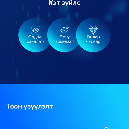
Үнэт зүйлс
Өөдрөг
Өрнүүн
Өндөр
хандлага
эрмэлзэл
чадвар
Тоон үзүүлэлт