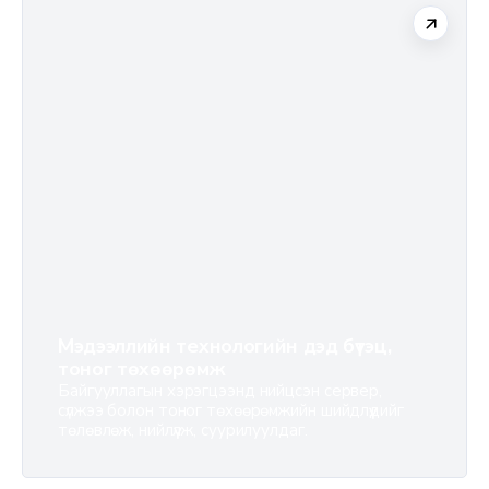
Мэдээллийн технологийн дэд бүтэц,
тоног төхөөрөмж
Байгууллагын хэрэгцээнд нийцсэн сервер,
сүлжээ болон тоног төхөөрөмжийн шийдлүүдийг
төлөвлөж, нийлүүлж, суурилуулдаг.