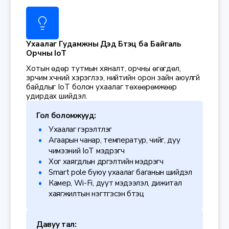
Ухаалаг Гудамжны Дэд Бүтэц ба Байгаль
Орчны IoT
Хотын өдөр тутмын хяналт, орчны өгөгдөл,
эрчим хүчний хэрэглээ, нийтийн орон зайн аюулгүй
байдлыг IoT болон ухаалаг төхөөрөмжөөр
удирдах шийдэл.
Гол боломжууд:
Ухаалаг гэрэлтүүлэг
Агаарын чанар, температур, чийг, дуу
чимээний IoT мэдрэгч
Хог хаягдлын дүүргэлтийн мэдрэгч
Smart pole буюу ухаалаг баганын шийдэл
Камер, Wi-Fi, дуут мэдээлэл, дижитал
хаягжилтын нэгтгэсэн бүтэц
Давуу тал: