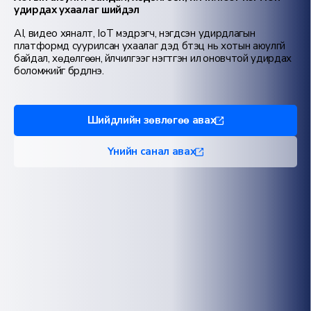
удирдах ухаалаг шийдэл
AI, видео хяналт, IoT мэдрэгч, нэгдсэн удирдлагын
платформд суурилсан ухаалаг дэд бүтэц нь хотын аюулгүй
байдал, хөдөлгөөн, үйлчилгээг нэгтгэн илүү оновчтой удирдах
боломжийг бүрдүүлнэ.
Шийдлийн зөвлөгөө авах
Үнийн санал авах