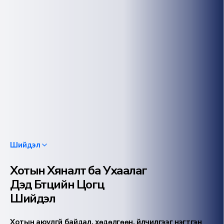
Шийдэл
Хотын Хяналт ба Ухаалаг
Дэд Бүтцийн Цогц
Шийдэл
Хотын аюулгүй байдал, хөдөлгөөн, үйлчилгээг нэгтгэн