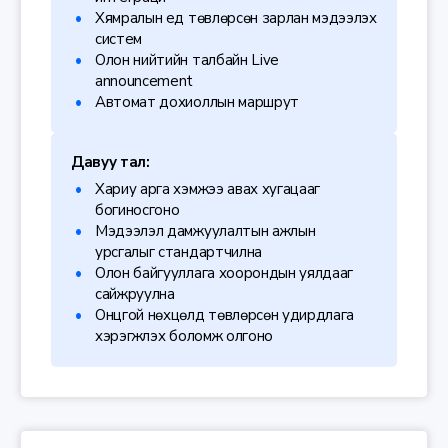
Хямралын үед төвлөрсөн зарлан мэдээлэх
систем
Олон нийтийн талбайн Live
announcement
Автомат дохиоллын маршрут
Давуу тал:
Хариу арга хэмжээ авах хугацааг
богиносгоно
Мэдээлэл дамжуулалтын ажлын
урсгалыг стандартчилна
Олон байгууллага хоорондын уялдааг
сайжруулна
Онцгой нөхцөлд төвлөрсөн удирдлага
хэрэгжүүлэх боломж олгоно