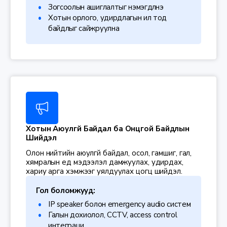
Зогсоолын ашиглалтыг нэмэгдүүлнэ
Хотын орлого, удирдлагын ил тод
байдлыг сайжруулна
Хотын Аюулгүй Байдал ба Онцгой Байдлын
Шийдэл
Олон нийтийн аюулгүй байдал, осол, гамшиг, гал,
хямралын үед мэдээлэл дамжуулах, удирдах,
хариу арга хэмжээг уялдуулах цогц шийдэл.
Гол боломжууд:
IP speaker болон emergency audio систем
Галын дохиолол, CCTV, access control
интеграци