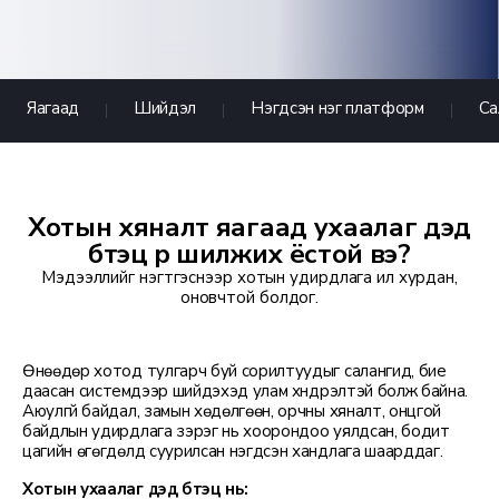
Яагаад
Шийдэл
Нэгдсэн нэг платформ
Са
Хотын хяналт яагаад ухаалаг дэд
бүтэц рүү шилжих ёстой вэ?
Мэдээллийг нэгтгэснээр хотын удирдлага илүү хурдан,
оновчтой болдог.
Өнөөдөр хотод тулгарч буй сорилтуудыг салангид, бие
даасан системүүдээр шийдэхэд улам хүндрэлтэй болж байна.
Аюулгүй байдал, замын хөдөлгөөн, орчны хяналт, онцгой
байдлын удирдлага зэрэг нь хоорондоо уялдсан, бодит
цагийн өгөгдөлд суурилсан нэгдсэн хандлага шаарддаг.
Хотын ухаалаг дэд бүтэц нь: