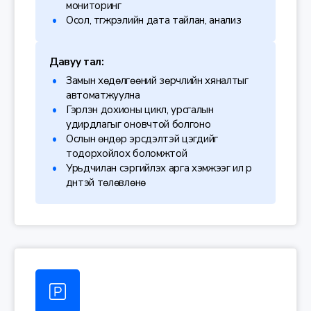
мониторинг
Осол, түгжрэлийн дата тайлан, анализ
Давуу тал:
Замын хөдөлгөөний зөрчлийн хяналтыг
автоматжуулна
Гэрлэн дохионы цикл, урсгалын
удирдлагыг оновчтой болгоно
Ослын өндөр эрсдэлтэй цэгүүдийг
тодорхойлох боломжтой
Урьдчилан сэргийлэх арга хэмжээг илүү үр
дүнтэй төлөвлөнө