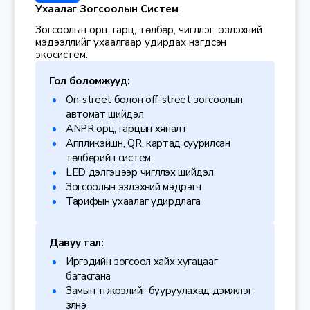
Ухаалаг Зогсоолын Систем
Зогсоолын орц, гарц, төлбөр, чиглүүлэг, эзлэхүүний
мэдээллийг ухаалгаар удирдах нэгдсэн
экосистем.
Гол боломжууд:
On-street болон off-street зогсоолын
автомат шийдэл
ANPR орц, гарцын хяналт
Аппликэйшн, QR, картад суурилсан
төлбөрийн систем
LED дэлгэцээр чиглүүлэх шийдэл
Зогсоолын эзлэхүүний мэдрэгч
Тарифын ухаалаг удирдлага
Давуу тал:
Иргэдийн зогсоол хайх хугацааг
багасгана
Замын түгжрэлийг бууруулахад дэмжлэг
үзүүлнэ