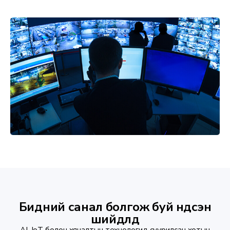
Бидний санал болгож буй үндсэн
шийдлүүд