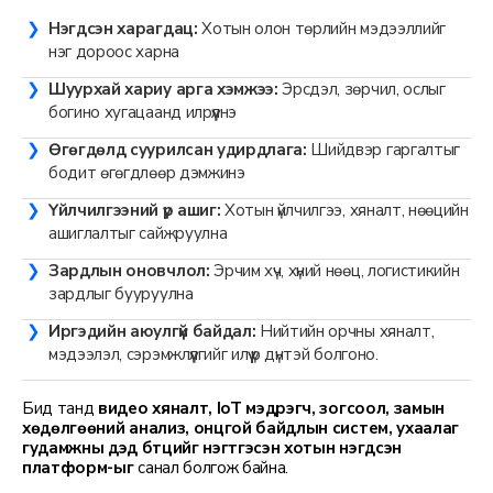
Нэгдсэн харагдац:
Хотын олон төрлийн мэдээллийг
нэг дороос харна
Шуурхай хариу арга хэмжээ:
Эрсдэл, зөрчил, ослыг
богино хугацаанд илрүүлнэ
Өгөгдөлд суурилсан удирдлага:
Шийдвэр гаргалтыг
бодит өгөгдлөөр дэмжинэ
Үйлчилгээний үр ашиг:
Хотын үйлчилгээ, хяналт, нөөцийн
ашиглалтыг сайжруулна
Зардлын оновчлол:
Эрчим хүч, хүний нөөц, логистикийн
зардлыг бууруулна
Иргэдийн аюулгүй байдал:
Нийтийн орчны хяналт,
мэдээлэл, сэрэмжлүүлгийг илүү үр дүнтэй болгоно.
Бид танд
видео хяналт, IoT мэдрэгч, зогсоол, замын
хөдөлгөөний анализ, онцгой байдлын систем, ухаалаг
гудамжны дэд бүтцийг нэгтгэсэн хотын нэгдсэн
платформ-ыг
санал болгож байна.