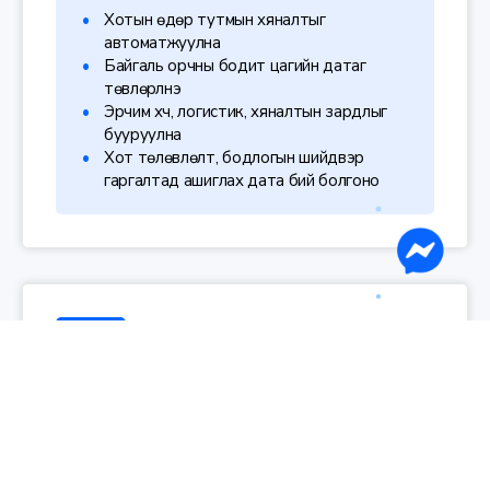
Хотын өдөр тутмын хяналтыг
автоматжуулна
Байгаль орчны бодит цагийн датаг
төвлөрүүлнэ
Эрчим хүч, логистик, хяналтын зардлыг
бууруулна
Хот төлөвлөлт, бодлогын шийдвэр
гаргалтад ашиглах дата бий болгоно
Хотын Хяналтын Нэгдсэн Төв
Аюулгүй байдал, замын хөдөлгөөн, олон нийтийн
хяналт, зөрчил, бодит цагийн мэдээллийг нэг
удирдлагын төвөөс хянах нэгдсэн шийдэл.