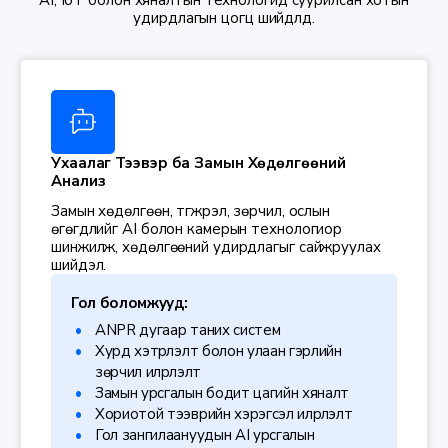
AI, IoT болон хяналтын технологид суурилсан хотын
удирдлагын цогц шийдлүүд.
Ухаалаг Тээвэр ба Замын Хөдөлгөөний
Анализ
Замын хөдөлгөөн, түгжрэл, зөрчил, ослын
өгөгдлийг AI болон камерын технологиор
шинжилж, хөдөлгөөний удирдлагыг сайжруулах
шийдэл.
Гол боломжууд:
ANPR дугаар таних систем
Хурд хэтрүүлэлт болон улаан гэрлийн
зөрчил илрүүлэлт
Замын урсгалын бодит цагийн хяналт
Хориотой тээврийн хэрэгсэл илрүүлэлт
Гол зангилаануудын AI урсгалын