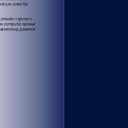
эгцээ улам бүр
лхийн тэргүүлэгч
ын compute орчныг
өгжүүлэхэд дэмжлэг