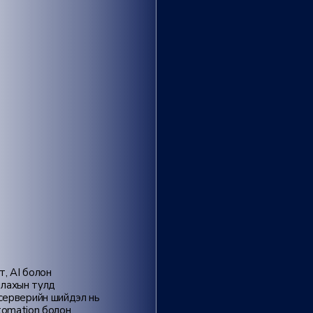
т, AI болон
иллахын тулд
 серверийн шийдэл нь
automation болон