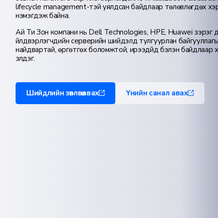
lifecycle management-тэй уялдсан байдлаар төлөвлөгдөх хэр
нэмэгдэж байна.
Ай Ти Зон компани нь Dell Technologies, HPE, Huawei зэрэг дэ
үйлдвэрлэгчдийн серверийн шийдэлд тулгуурлан байгууллаг
найдвартай, өргөтгөх боломжтой, ирээдүйд бэлэн байдлаар х
үзүүлдэг.
Шийдлийн зөвлөгөө авах
Үнийн санал авах