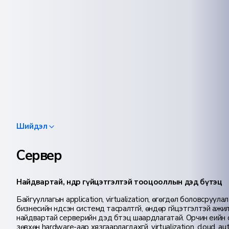
Шийдэл
Сервер
Найдвартай, өндөр гүйцэтгэлтэй тооцооллын дэд бүтэц
Байгууллагын application, virtualization, өгөгдөл боловсруулал
бизнесийн үндсэн системүүд тасралтгүй, өндөр гүйцэтгэлтэй аж
найдвартай серверийн дэд бүтэц шаардлагатай. Орчин үеийн
зөвхөн hardware-аар хязгаарлагдахгүй, virtualization, cloud, 