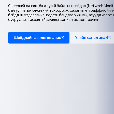
Сүлжээний хяналт ба аюулгүй байдлын шийдэл (Network Monitor
байгууллагын сүлжээний төхөөрөмж, хэрэглэгч, траффик, үйлчи
байдлын мэдээллийг нэгдсэн байдлаар хянаж, асуудлыг эрт ил
бууруулах, тасралтгүй ажиллагааг хангах цогц орчин.
Шийдлийн зөвлөгөө авах
Үнийн санал авах