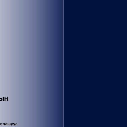
лын
алгаажуул