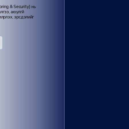
ing & Security) нь
лгээ, аюулгүй
рүүлэх, эрсдэлийг