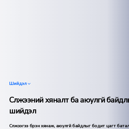
Шийдэл
Сүлжээний хяналт ба аюулгүй байд
шийдэл
Сүлжээгээ бүрэн хянаж, аюулгүй байдлыг бодит цагт бат