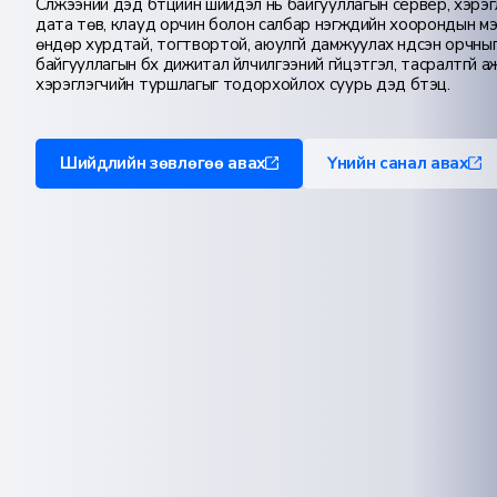
Сүлжээний дэд бүтцийн шийдэл нь байгууллагын сервер, хэрэг
дата төв, клауд орчин болон салбар нэгжүүдийн хоорондын м
өндөр хурдтай, тогтвортой, аюулгүй дамжуулах үндсэн орчныг б
байгууллагын бүх дижитал үйлчилгээний гүйцэтгэл, тасралтгүй а
хэрэглэгчийн туршлагыг тодорхойлох суурь дэд бүтэц.
Шийдлийн зөвлөгөө авах
Үнийн санал авах