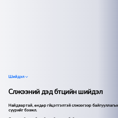
Шийдэл
Сүлжээний дэд бүтцийн шийдэл
Найдвартай, өндөр гүйцэтгэлтэй сүлжээгээр байгууллаг
суурийг бэхжүүл.