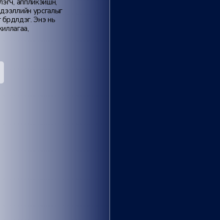
лэгч, аппликэйшн,
эдээллийн урсгалыг
үрдүүлдэг. Энэ нь
жиллагаа,