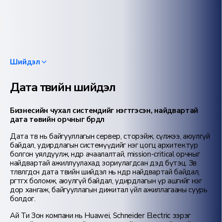
Шийдэл
Дата төвийн шийдэл
Бизнесийн чухал системүүдийг нэгтгэсэн, найдвартай
дата төвийн орчныг бүрдүүл
Дата төв нь байгууллагын сервер, сторэйж, сүлжээ, аюулгүй
байдал, удирдлагын системүүдийг нэг цогц архитектур
болгон уялдуулж, өндөр ачаалалтай, mission-critical орчныг
найдвартай ажиллуулахад зориулагдсан дэд бүтэц. Зөв
төлөвлөгдсөн дата төвийн шийдэл нь өндөр найдвартай байдал,
өргөтгөх боломж, аюулгүй байдал, удирдлагын үр ашгийг нэг
дор хангаж, байгууллагын дижитал үйл ажиллагааны суурь
болдог.
Ай Ти Зон компани нь Huawei, Schneider Electric зэрэг