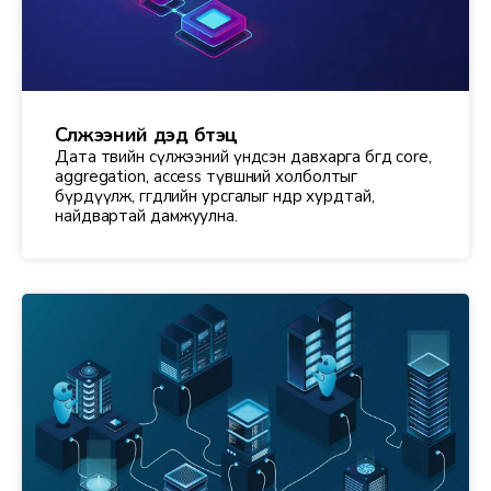
Сүлжээний дэд бүтэц
Дата төвийн сүлжээний үндсэн давхарга бөгөөд core,
aggregation, access түвшний холболтыг
бүрдүүлж, өгөгдлийн урсгалыг өндөр хурдтай,
найдвартай дамжуулна.