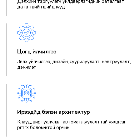
Дэлхийн тэргүүлэгч үйлдвэрлэгчдийн баталгаат
дата төвийн шийдлүүд
Цогц үйлчилгээ
Зөвлөх үйлчилгээ, дизайн, суурилуулалт, нэвтрүүлэлт,
дэмжлэг
Ирээдүйд бэлэн архитектур
Клауд, виртуалчлал, автоматжуулалттай уялдсан
өргөтгөх боломжтой орчин