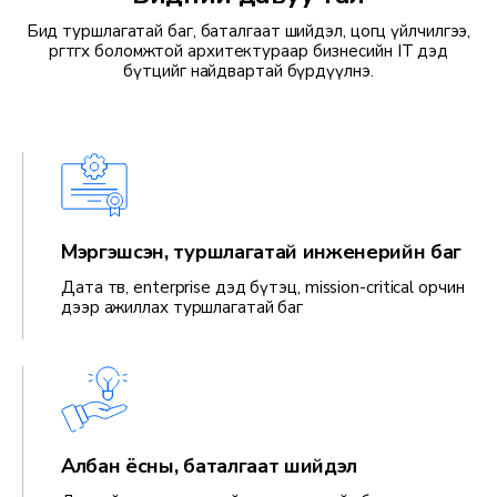
Бид туршлагатай баг, баталгаат шийдэл, цогц үйлчилгээ,
өргөтгөх боломжтой архитектураар бизнесийн IT дэд
бүтцийг найдвартай бүрдүүлнэ.
Мэргэшсэн, туршлагатай инженерийн баг
Дата төв, enterprise дэд бүтэц, mission-critical орчин
дээр ажиллах туршлагатай баг
Албан ёсны, баталгаат шийдэл