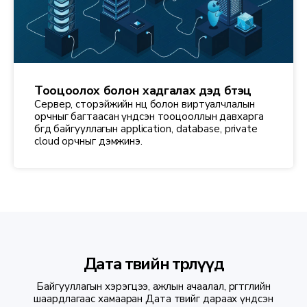
Тооцоолох болон хадгалах дэд бүтэц
Сервер, сторэйжийн нөөц болон виртуалчлалын
орчныг багтаасан үндсэн тооцооллын давхарга
бөгөөд байгууллагын application, database, private
cloud орчныг дэмжинэ.
Дата төвийн төрлүүд
Байгууллагын хэрэгцээ, ажлын ачаалал, өргөтгөлийн
шаардлагаас хамааран Дата төвийг дараах үндсэн