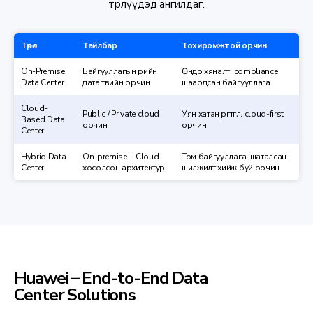
төрлүүдэд ангилдаг.
Төрөл
Тайлбар
Тохиромжтой орчин
On-Premise
Байгууллагын өөрийн
Өндөр хяналт, compliance
Data Center
дата төвийн орчин
шаардсан байгууллага
Cloud-
Public / Private cloud
Уян хатан өргөтгөл, cloud-first
Based Data
орчин
орчин
Center
Hybrid Data
On-premise + Cloud
Том байгууллага, шаталсан
Center
хосолсон архитектур
шилжилт хийж буй орчин
Huawei – End-to-End Data
Center Solutions