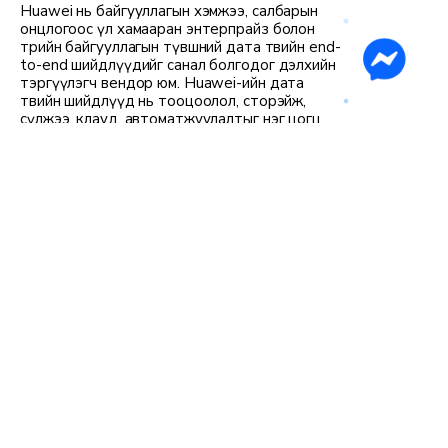
Huawei нь байгууллагын хэмжээ, салбарын
онцлогоос үл хамааран энтерпрайз болон
төрийн байгууллагын түвшний дата төвийн end-
to-end шийдлүүдийг санал болгодог дэлхийн
тэргүүлэгч вендор юм. Huawei-ийн дата
төвийн шийдлүүд нь тооцоолол, сторэйж,
сүлжээ, клауд, автоматжуулалтыг нэг цогц
архитектурт уялдуулж, өндөр найдвартай,
өргөтгөх боломжтой, ирээдүйд бэлэн орчныг
бүрдүүлдэг.
Онцлог, давуу тал:
Rapid deployment буюу хурдан
суурилуулалт
Scale-out архитектур
VMware болон Huawei virtualization
дэмжлэг
Үйл ажиллагаа болон лицензийн зардлыг
бууруулах боломж
Private Cloud, DR, ROBO орчинд
тохиромжтой