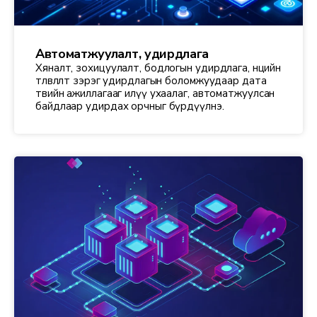
Автоматжуулалт, удирдлага
Хяналт, зохицуулалт, бодлогын удирдлага, нөөцийн
төлөвлөлт зэрэг удирдлагын боломжуудаар дата
төвийн ажиллагааг илүү ухаалаг, автоматжуулсан
байдлаар удирдах орчныг бүрдүүлнэ.