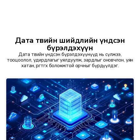
Дата төвийн шийдлийн үндсэн
бүрэлдэхүүн
Дата төвийн үндсэн бүрэлдэхүүнүүд нь сүлжээ,
тооцоолол, удирдлагыг уялдуулж, зардлыг оновчлон, уян
хатан, өргөтгөх боломжтой орчныг бүрдүүлдэг.