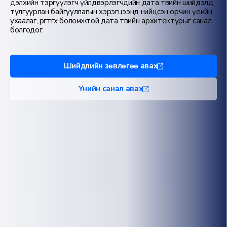
дэлхийн тэргүүлэгч үйлдвэрлэгчдийн дата төвийн шийдэлд
тулгуурлан байгууллагын хэрэгцээнд нийцсэн орчин үеийн,
ухаалаг, өргөтгөх боломжтой дата төвийн архитектурыг санал
болгодог.
Шийдлийн зөвлөгөө авах
Үнийн санал авах