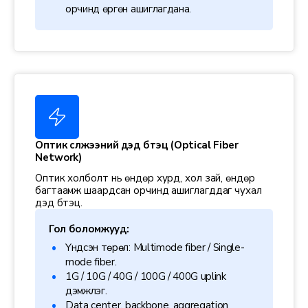
орчинд өргөн ашиглагдана.
Оптик сүлжээний дэд бүтэц (Optical Fiber
Network)
Оптик холболт нь өндөр хурд, хол зай, өндөр
багтаамж шаардсан орчинд ашиглагддаг чухал
дэд бүтэц.
Гол боломжууд:
Үндсэн төрөл: Multimode fiber / Single-
mode fiber.
1G / 10G / 40G / 100G / 400G uplink
дэмжлэг.
Data center, backbone, aggregation