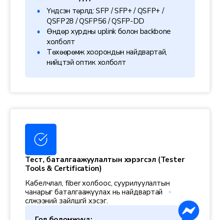
Үндсэн төрлүүд: SFP / SFP+ / QSFP+ /
QSFP28 / QSFP56 / QSFP-DD
Өндөр хурдны uplink болон backbone
холболт
Төхөөрөмж хоорондын найдвартай,
нийцтэй оптик холболт
Тест, баталгаажуулалтын хэрэгсэл (Tester
Tools & Certification)
Кабелчлал, fiber холбоос, суурилуулалтын
чанарыг баталгаажуулах нь найдвартай
сүлжээний зайлшгүй хэсэг.
Гол боломжууд: