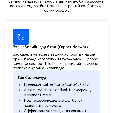
байдал, найдвартай ажиллагааг хангаж, бүх төхөөрөмж,
системийг өндөр гүйцэтгэлтэй, тасралтгүй холбох суурь
орчин болдог.
Зэс кабелийн дэд бүтэц (Copper Network)
Зэс кабель нь access түвшний холболтын үндсэн
орчин бөгөөд хэрэглэгчийн төхөөрөмж, IP phone,
камер, access point, IoT төхөөрөмжүүдийг сүлжээнд
холбоход өргөн ашиглагддаг.
Гол боломжууд:
Бүрэлдэхүүн: Cat5e / Cat6 / Cat6A / Cat7.
Access switch-ээс endpoint төхөөрөмжүүд
рүү холболт үүсгэнэ.
PoE төхөөрөмжүүдэд өгөгдөл болон
цахилгаан дамжуулна.
Оффис, кампус, retail, үйлдвэрлэлийн