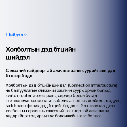
Шийдэл
Холболтын дэд бүтцийн
шийдэл
Сүлжээний найдвартай ажиллагааны суурийг зөв дэд
бүтцээр бүрдүүл
Холболтын дэд бүтцийн шийдэл (Connection Infrastructure)
нь байгууллагын сүлжээний хамгийн суурь орчин бөгөөд
switch, router, access point, сервер болон бусад
төхөөрөмжүүд хоорондын кабелчлал, оптик холболт, модуль,
rack болон физик дэд бүтцийг бүрдүүлдэг. Зөв төлөвлөгдсөн
холболтын орчин нь сүлжээний тогтвортой ажиллагаа,
өндөр гүйцэтгэл, өргөтгөх боломжийн үндэс болдог.