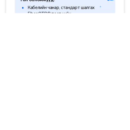
Кабелийн чанар, стандарт шалгах
Fiber OTDR тест хийх
Link loss, signal quality шалгах
Installation certification буюу стандартын
баталгаажуулалт
Бидний санал болгож буй
сүлжээний холболтын дэд бүтцийн
шийдлүүд
Бид байгууллагын хэрэгцээнд нийцүүлэн тэргүүлэгч
үйлдвэрлэгчдийн шийдлүүдийг нэгтгэж, найдвартай,
өргөтгөх боломжтой сүлжээний суурийг бүрдүүлдэг.