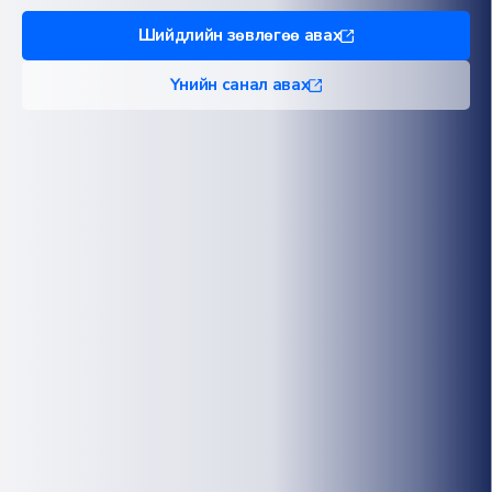
Шийдлийн зөвлөгөө авах
Үнийн санал авах