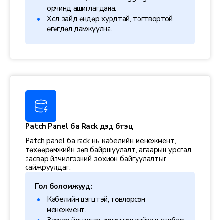
орчинд ашиглагдана.
Хол зайд өндөр хурдтай, тогтвортой
өгөгдөл дамжуулна.
Patch Panel ба Rack дэд бүтэц
Patch panel ба rack нь кабелийн менежмент,
төхөөрөмжийн зөв байршуулалт, агаарын урсгал,
засвар үйлчилгээний зохион байгуулалтыг
сайжруулдаг.
Гол боломжууд:
Кабелийн цэгцтэй, төвлөрсөн
менежмент.
Засвар үйлчилгээ, өргөтгөл хийхэд хялбар