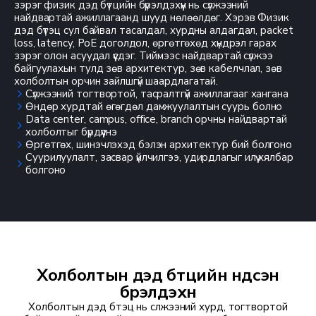
зэрэг физик дэд бүтцийн бүрэлдэхүүн нь сүлжээний
найдвартай ажиллагаанд шууд нөлөөлдөг. Хэрэв Физик
дэд бүтэц сул байвал тасалдал, хурдны алдагдал, packet
loss, latency, PoE доголдол, өргөтгөхөд хүндрэл гарах
зэрэг олон асуудал үүсдэг. Тиймээс найдвартай сүлжээ
байгуулахын тулд зөв архитектур, зөв кабелчлал, зөв
холболтын орчин зайлшгүй шаардлагатай.
Сүлжээний тогтвортой, тасралтгүй ажиллагааг хангана
Өндөр хурдтай өгөгдөл дамжуулалтын суурь болно
Data center, campus, office, branch орчны найдвартай
холболтыг бүрдүүлнэ
Өргөтгөх, шинэчлэхэд бэлэн архитектур бий болгоно
Суурилуулалт, засвар үйлчилгээ, удирдлагыг илүү хялбар
болгоно
Холболтын дэд бүтцийн үндсэн
бүрэлдэхүүн
Холболтын дэд бүтэц нь сүлжээний хурд, тогтвортой