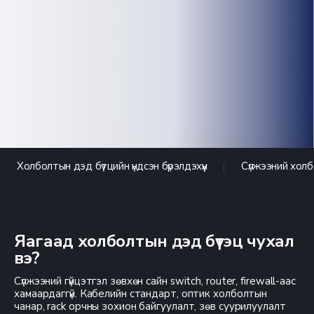
Холболтын дэд бүтцийн үндсэн бүрэлдэхүүн
Сүлжээний холб
Яагаад холболтын дэд бүтэц чухал
вэ?
Сүлжээний гүйцэтгэл зөвхөн сайн switch, router, firewall-аас
хамаардаггүй. Кабелийн стандарт, оптик холболтын
чанар, rack орчны зохион байгуулалт, зөв суурилуулалт