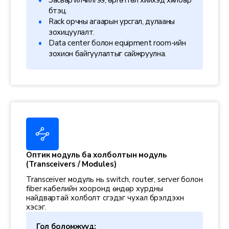
бүтэц.
Rack орчны агаарын урсгал, дулааны
зохицуулалт.
Data center болон equipment room-ийн
зохион байгуулалтыг сайжруулна.
Оптик модуль ба холболтын модуль
(Transceivers / Modules)
Transceiver модуль нь switch, router, server болон
fiber кабелийн хооронд өндөр хурдны
найдвартай холболт үүсгэдэг чухал бүрэлдэхүүн
хэсэг.
Гол боломжууд: