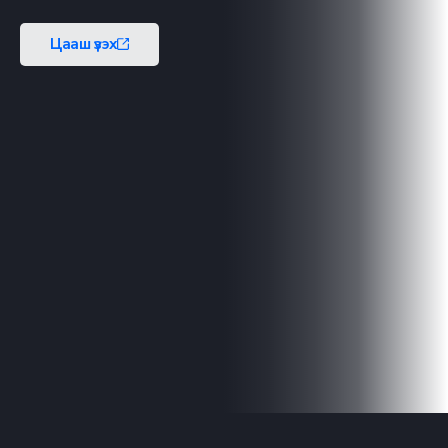
Цааш үзэх