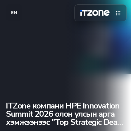
EN
ITZone компани HPE Innovation
Summit 2026 олон улсын арга
хэмжээнээс "Top Strategic Deal -
AEC" шагнал хүртлээ