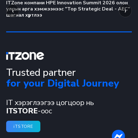
ITZone компани HPE Innovation Summit 2026 олон
Эв
‹
›
улсын арга хэмжээнээс "Top Strategic Deal - AEC"
“S
шагнал хүртлээ
ам
Trusted partner
for your Digital Journey
IT хэрэглээгээ цогцоор нь
ITSTORE
-оос
iTSTORE