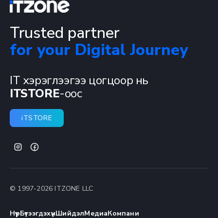
Trusted partner
for your Digital Journey
IT хэрэглээгээ цогцоор нь
ITSTORE
-оос
iTSTORE
© 1997-
2026
ITZONE LLC
Нүүр
Бүтээгдэхүүн
Шийдэл
Медиа
Компани