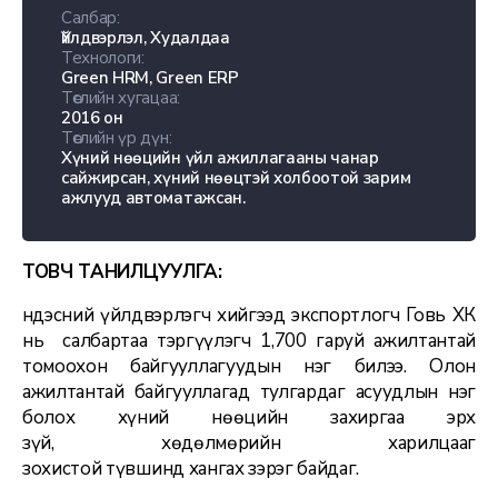
Салбар:
Үйлдвэрлэл, Худалдаа
Технологи:
Green HRM, Green ERP
Төслийн хугацаа:
2016 он
Төслийн үр дүн:
Хүний нөөцийн үйл ажиллагааны чанар
сайжирсан, хүний нөөцтэй холбоотой зарим
ажлууд автоматажсан.
ТОВЧ ТАНИЛЦУУЛГА:
Үндэсний үйлдвэрлэгч хийгээд экспортлогч Говь ХК
нь салбартаа тэргүүлэгч 1,700 гаруй ажилтантай
томоохон байгууллагуудын нэг билээ. Олон
ажилтантай байгууллагад тулгардаг асуудлын нэг
болох хүний нөөцийн захиргаа эрх
зүй, хөдөлмөрийн харилцааг
зохистой түвшинд хангах зэрэг байдаг.