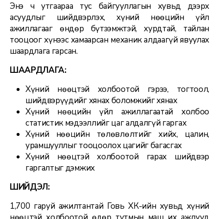
Энэ ч утгаараа тус байгууллагын хувьд дээрх
асуудлыг шийдвэрлэх, хүний нөөцийн үйл
ажиллагааг өндөр бүтээмжтэй, хурдтай, тайлан
тооцоог хүнээс хамаарсан механик алдаагүй явуулах
шаардлага гарсан.
ШААРДЛАГА:
Хүний нөөцтэй холбоотой гэрээ, тогтоол,
шийдвэрүүдийг хянах боломжийг хянах
Хүний нөөцийн үйл ажиллагаатай холбоо
статистик мэдээллийг цаг алдалгүй гаргах
Хүний нөөцийн төлөвлөлтийг хийх, цалин,
урамшууллыг тооцоолох цагийг багасгах
Хүний нөөцтэй холбоотой гарах шийдвэр
гаргалтыг дэмжих
ШИЙДЭЛ:
1,700 гаруй ажилтантай Говь ХК-ийн хувьд хүний
нөөцтэй холбоотой өдөр тутмын маш их ажлууд