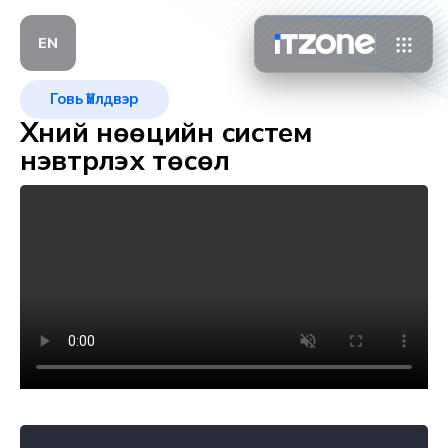
EN
Говь Үйлдвэр
Хүний нөөцийн систем
нэвтрүүлэх төсөл