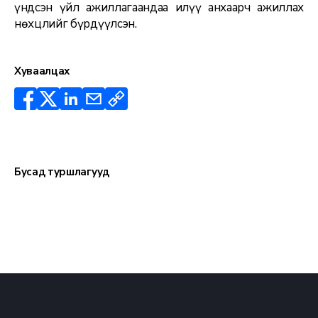
үндсэн үйл ажиллагаандаа илүү анхаарч ажиллах
нөхцлийг бүрдүүлсэн.
Хуваалцах
Бусад туршлагууд