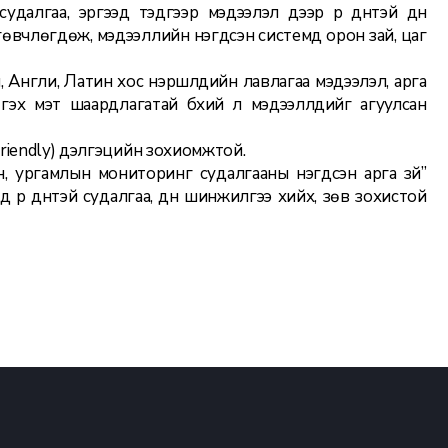
далгаа, эргээд тэдгээр мэдээлэл дээр үр дүнтэй дүн
вчлөгдөж, мэдээллийн нэгдсэн системд орон зай, цаг
 Англи, Латин хос нэршлүүдийн лавлагаа мэдээлэл, арга
эх мэт шаардлагатай бүхий л мэдээллүүдийг агуулсан
Friendly) дэлгэцийн зохиомжтой.
 ургамлын мониторинг судалгааны нэгдсэн арга зүй”
д үр дүнтэй судалгаа, дүн шинжилгээ хийх, зөв зохистой