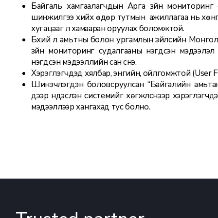
Байгаль хамгаалагчдын Арга зүйн мониторинг су
шинжилгээ хийх өдөр тутмын ажиллагаа нь хөнгө
хугацааг үл хамааран оруулах боломжтой.
Бүхий л амьтны болон ургамлын зүйлсийн Монгол,
зүйн мониторинг судалгааны нэгдсэн мэдээлэл г
нэгдсэн мэдээллийн сан үүснэ.
Хэрэглэгчдэд хялбар, энгийн, ойлгомжтой (User 
Шинэчлэгдэн боловсруулсан “Байгалийн амьтан,
дээр үндэслэн системийг хөгжүүлснээр хэрэглэгчдэ
мэдээллээр хангахад тус болно.