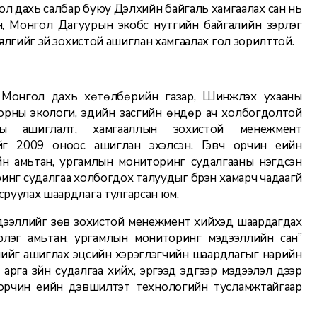
л дахь салбар буюу Дэлхийн байгаль хамгаалах сан нь
н, Монгол Дагуурын экобүс нутгийн байгалийн зэрлэг
лгийг зүй зохистой ашиглан хамгаалах гол зорилттой.
йн Монгол дахь хөтөлбөрийн газар, Шинжлэх ухааны
орны экологи, эдийн засгийн өндөр ач холбогдолтой
ы ашиглалт, хамгааллын зохистой менежмент
ийг 2009 оноос ашиглан эхэлсэн. Гэвч орчин үеийн
н амьтан, ургамлын мониторинг судалгааны нэгдсэн
ринг судалгаа холбогдох талуудыг бүрэн хамарч чадаагүй
руулах шаардлага тулгарсан юм.
дээллийг зөв зохистой менежмент хийхэд шаардагдах
рлэг амьтан, ургамлын мониторинг мэдээллийн сан”
темийг ашиглах эцсийн хэрэглэгчийн шаардлагыг нарийн
 арга зүйн судалгаа хийх, эргээд эдгээр мэдээлэл дээр
 орчин үеийн дэвшилтэт технологийн тусламжтайгаар