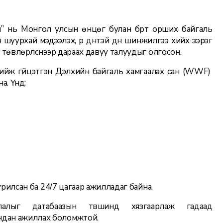
н” нь Монгол улсын өнцөг булан бүрт орших байгаль
н шуурхай мэдээлэх, үр дүнтэй дүн шинжилгээ хийх зэрэг
төвлөрүүлснээр дараах давуу талуудыг олгосон.
 хийж гүйцэтгэн Дэлхийн байгаль хамгаалах сан (WWF)
. Үүнд:
урилсан ба 24/7 цагаар ажилладаг байна.
алыг датабаазын түвшинд хязгаарлаж гадаад
андан ажиллах боломжтой.