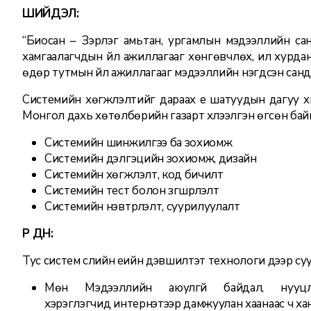
ШИЙДЭЛ:
“Биосан – Зэрлэг амьтан, ургамлын мэдээллийн са
хамгаалагчдын үйл ажиллагааг хөнгөвчлөх, илүү хурда
өдөр тутмын үйл ажиллагааг мэдээллийн нэгдсэн санд 
Системийн хөгжүүлэлтийг дараах үе шатуудын дагуу
Монгол дахь хөтөлбөрийн газарт хүлээлгэн өгсөн байна
Системийн шинжилгээ ба зохиомж
Системийн дэлгэцийн зохиомж, дизайн
Системийн хөгжүүлэлт, код бичилт
Системийн тест болон зүгшрүүлэлт
Системийн нэвтрүүлэлт, суурилуулалт
ҮР ДҮН:
Тус систем сүүлийн үеийн дэвшилтэт технологи дээр су
Мөн Мэдээллийн аюулгүй байдал, нууцл
хэрэглэгчид интернэтээр дамжуулан хаанаас ч х