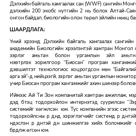
Дэлхийн байгаль хамгаалах сан (WWF) сангийн Монго
дэлхийн 200 экобүс нутгийн 2 нь болох Алтай-Сая
онгон байдал, биологийн олон төрөл зүйлийн нөөц бая
ШААРДЛАГА:
Үүний хүрээнд Дэлхийн байгаль хамгаалах санги
академийн Биологийн хүрээлэнтэй хамтран Монгол 
зэрлэг амьтан болон ургамлын зүйл амьтн
нэвтрүүлэх зорилгоор “Биосан” програм хангамж
дэвшилтэт технологиос хоцрогдсон мөн “Байгалий
арга зүй”-д нийцээгүй, зэрлэг амьтан ургамлын монито
учир Биосан програм хангамжийг ахин шинээр боловс
Иймээс Ай Ти Зон компанитай хамтран ажиллаж, мэ
дэд бүтэц тодорхойлон интернэтэд суурилсан “Зэ
системийг хөгжүүлсэн юм. Тус компанийн зүгээс сис
тодорхойлсны үр дүнд хэрэглэгчийг системд үр дүнтэй
үндэслэн үр дүнтэй дүн шинжилгээ хийх боломжийг
бүрдүүлж өгсөн юм.