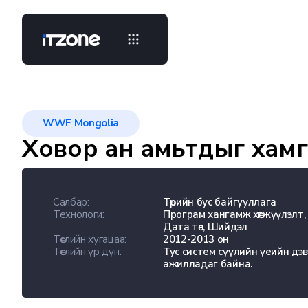
WWF Mongolia
Ховор ан амьтдыг хам
Салбар:
Төрийн бус байгууллага
Технологи:
Програм хангамж хөгжүүлэлт,
Дата төв, Шийдэл
Төслийн хугацаа:
2012-2013 он
Төслийн үр дүн:
Тус систем сүүлийн үеийн дэ
ажилладаг байна.