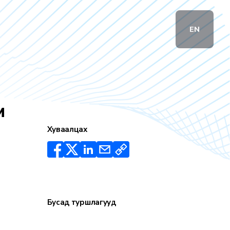
EN
м
Хуваалцах
Бусад туршлагууд