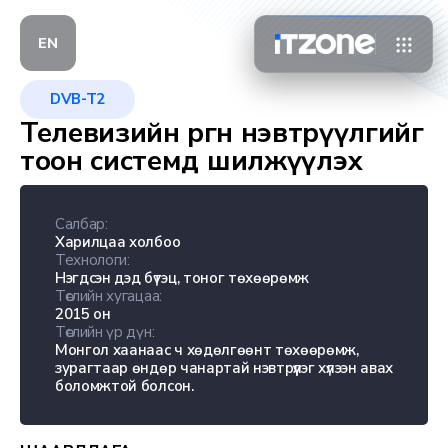
EN
DVB-T2
Телевизийн өргөн нэвтрүүлгийг
тоон системд шилжүүлэх
Салбар:
Харилцаа холбоо
Технологи:
Нэгдсэн дэд бүтэц, тоног төхөөрөмж
Төслийн хугацаа:
2015 он
Төслийн үр дүн:
Монгол хаанаас ч хөдөлгөөнт төхөөрөмж,
зурагтаар өндөр чанартай нэвтрүүлэг хүлээн авах
боломжтой болсон.