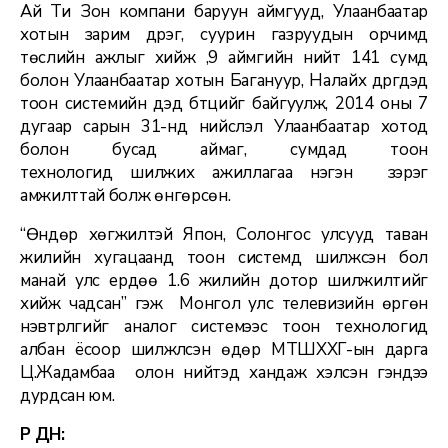
Ай Ти Зон компани баруун аймгууд, Улаанбаатар
хотын зарим дүүрэг, суурин газруудын орчимд
төслийн ажлыг хийж ,9 аймгийн нийт 141 сумд
болон Улаанбаатар хотын Багануур, Налайх дүүргүүдэд
тоон системийн дэд бүтцийг байгуулж, 2014 оны 7
дугаар сарын 31-нд нийслэл Улаанбаатар хотод
болон бусад аймаг, сумдад тоон
технологид шилжих ажиллагаа нэгэн зэрэг
амжилттай болж өнгөрсөн.
“Өндөр хөгжилтэй Япон, Солонгос улсууд таван
жилийн хугацаанд тоон системд шилжсэн бол
манай улс ердөө 1.6 жилийн дотор шилжилтийг
хийж чадсан” гэж Монгол улс телевизийн өргөн
нэвтрүүлгийг аналог системээс тоон технологид
албан ёсоор шилжүүлсэн өдөр МТШХХГ-ын дарга
Ц.Жадамбаа олон нийтэд хандаж хэлсэн үгэндээ
дурдсан юм.
ҮР ДҮН: