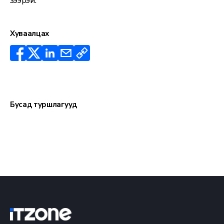
үзээрэй.
Хуваалцах
Бусад туршлагууд