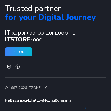
Trusted partner
for your Digital Journey
IT хэрэглээгээ цогцоор нь
ITSTORE
-оос
iTSTORE
© 1997-
2026
ITZONE LLC
Нүүр
Бүтээгдэхүүн
Шийдэл
Медиа
Компани