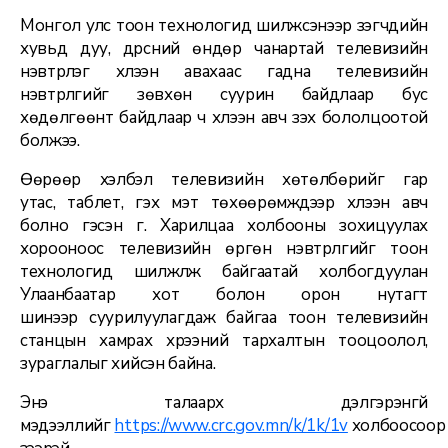
Монгол улс тоон технологид шилжсэнээр үзэгчдийн
хувьд дуу, дүрсний өндөр чанартай телевизийн
нэвтрүүлэг хүлээн авахаас гадна телевизийн
нэвтрүүлгийг зөвхөн суурин байдлаар бус
хөдөлгөөнт байдлаар ч хүлээн авч үзэх бололцоотой
болжээ.
Өөрөөр хэлбэл телевизийн хөтөлбөрийг гар
утас, таблет, гэх мэт төхөөрөмжүүдээр хүлээн авч
болно гэсэн үг. Харилцаа холбооны зохицуулах
хорооноос телевизийн өргөн нэвтрүүлгийг тоон
технологид шилжүүлж байгаатай холбогдуулан
Улаанбаатар хот болон орон нутагт
шинээр суурилуулагдаж байгаа тоон телевизийн
станцын хамрах хүрээний тархалтын тооцоолол,
зураглалыг хийсэн байна.
Энэ талаарх дэлгэрэнгүй
мэдээллийг
https://www.crc.gov.mn/k/1k/1v
холбоосоор