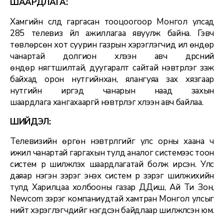
ШААРДЛАГА:
Хамгийн сүүлд гаргасан тооцоогоор Монгол улсад
285 телевиз үйл ажиллагаа явуулж байна. Гэвч
төвлөрсөн хот суурин газрын хэрэглэгчид илүү өндөр
чанартай долгион хүлээн авч дүрсний
өндөр нягтшилтай, дуугаралт сайтай нэвтрүүлэг үзэж
байхад орон нутгийнхан, ялангуяа зах хязгаар
нутгийн иргэд чанарын наад захын
шаардлага хангахааргүй нэвтрүүлэг хүлээн авч байлаа.
ШИЙДЭЛ:
Телевизийн өргөн нэвтрүүлгийг улс орны хаана ч
ижил чанартай гаргахын тулд аналог системээс тоон
систем рүү шилжүүлэх шаардлагатай болж ирсэн. Улс
даяар нэгэн зэрэг энэхүү систем рүү зэрэг шилжихийн
тулд Харилцаа холбооны газар ДДиш, Ай Ти Зон,
Newcom зэрэг компаниудтай хамтран Монгол улсыг
нийт хэрэглэгчдийг нэгдсэн байдлаар шилжүүлсэн юм.