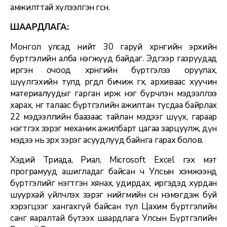
амжилттай хүлээлгэн өгсөн.
ШААРДЛАГА:
Монгол улсад нийт 30 гаруй хөрөнгийн эрхийн
бүртгэлийн алба нэгжүүд байдаг. Эдгээр газруудад
иргэн очоод хөрөнгийн бүртгэлээ оруулах,
шүүлгэхийн тулд өргөдөл бичиж өгөх, архиваас хуучин
материалуудыг гарган ирж нэг бүрчлэн мэдээллээ
харах, нөгөө талаас бүртгэлийн ажилтан тусдаа байрлах
22 мэдээллийн баазаас тайлан мэдээг шүүх, гараар
нэгтгэх зэрэг механик ажилбарт цагаа зарцуулж, дүн
мэдээ нь зөрөх зэрэг асуудлууд байнга гарах болов.
Хэдий Триада, Риал, Microsoft Excel гэх мэт
програмууд ашигладаг байсан ч Улсын хэмжээнд
бүртгэлийг нэгтгэн хянах, удирдах, иргэдэд хурдан
шуурхай үйлчлэх зэрэг нийгмийн өсөн нэмэгдэж буй
хэрэгцээг хангахгүй байсан тул Цахим бүртгэлийн
санг яаралтай бүтээх шаардлага Улсын Бүртгэлийн