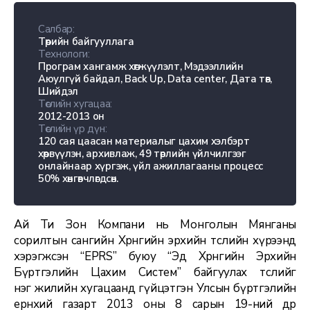
Салбар:
Төрийн байгууллага
Технологи:
Програм хангамж хөгжүүлэлт, Мэдээллийн
Аюулгүй байдал, Back Up, Data center, Дата төв,
Шийдэл
Төслийн хугацаа:
2012-2013 он
Төслийн үр дүн:
120 сая цаасан материалыг цахим хэлбэрт
хөрвүүлэн, архивлаж, 49 төрлийн үйлчилгээг
онлайнаар хүргэж, үйл ажиллагааны процесс
50% хөнгөвчлөгдсөн.
Ай Ти Зон Компани нь Монголын Мянганы
сорилтын сангийн Хөрөнгийн эрхийн төслийн хүрээнд
хэрэгжсэн “EPRS” буюу “Эд Хөрөнгийн Эрхийн
Бүртгэлийн Цахим Систем” байгуулах төслийг
нэг жилийн хугацаанд гүйцэтгэн Улсын бүртгэлийн
ерөнхий газарт 2013 оны 8 сарын 19-ний өдөр