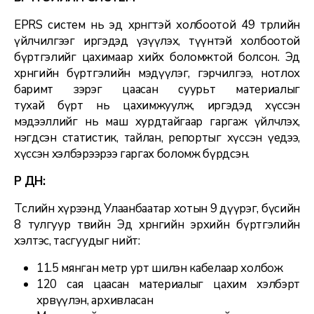
EPRS систем нь эд хөрөнгөтэй холбоотой 49 төрлийн
үйлчилгээг иргэдэд үзүүлэх, түүнтэй холбоотой
бүртгэлийг цахимаар хийх боломжтой болсон. Эд
хөрөнгийн бүртгэлийн мэдүүлэг, гэрчилгээ, нотлох
баримт зэрэг цаасан суурьт материалыг
тухай бүрт нь цахимжуулж, иргэдэд хүссэн
мэдээллийг нь маш хурдтайгаар гаргаж үйлчлэх,
нэгдсэн статистик, тайлан, репортыг хүссэн үедээ,
хүссэн хэлбэрээрээ гаргах боломж бүрдсэн.
ҮР ДҮН:
Төслийн хүрээнд Улаанбаатар хотын 9 дүүрэг, бүсийн
8 тулгуур төвийн Эд хөрөнгийн эрхийн бүртгэлийн
хэлтэс, тасгуудыг нийт:
11.5 мянган метр урт шилэн кабелаар холбож
120 сая цаасан материалыг цахим хэлбэрт
хөрвүүлэн, архивласан