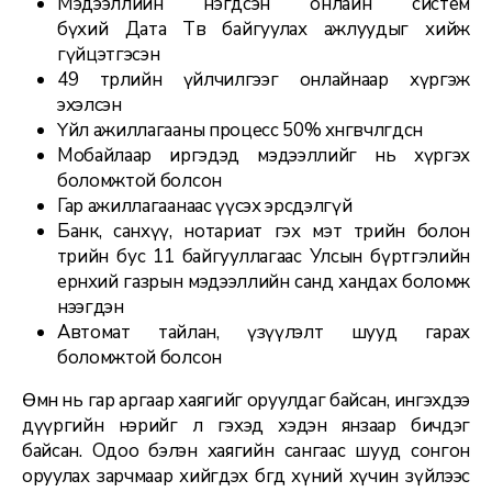
Мэдээллийн нэгдсэн онлайн систем
бүхий Дата Төв байгуулах ажлуудыг хийж
гүйцэтгэсэн
49 төрлийн үйлчилгээг онлайнаар хүргэж
эхэлсэн
Үйл ажиллагааны процесс 50% хөнгөвчлөгдсөн
Мобайлаар иргэдэд мэдээллийг нь хүргэх
боломжтой болсон
Гар ажиллагаанаас үүсэх эрсдэлгүй
Банк, санхүү, нотариат гэх мэт төрийн болон
төрийн бус 11 байгууллагаас Улсын бүртгэлийн
ерөнхий газрын мэдээллийн санд хандах боломж
нээгдэн
Автомат тайлан, үзүүлэлт шууд гарах
боломжтой болсон
Өмнө нь гар аргаар хаягийг оруулдаг байсан, ингэхдээ
дүүргийн нэрийг л гэхэд хэдэн янзаар бичдэг
байсан. Одоо бэлэн хаягийн сангаас шууд сонгон
оруулах зарчмаар хийгдэх бөгөөд хүний хүчин зүйлээс