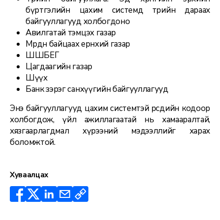
бүртгэлийн цахим системд төрийн дараах
байгууллагууд холбогдоно
Авилгатай тэмцэх газар
Мөрдөн байцаах ерөнхий газар
ШШБЕГ
Цагдаагийн газар
Шүүх
Банк зэрэг санхүүгийн байгууллагууд
Энэ байгууллагууд цахим системтэй өөрсдийн кодоор
холбогдож, үйл ажиллагаатай нь хамааралтай,
хязгаарлагдмал хүрээний мэдээллийг харах
боломжтой.
Хуваалцах