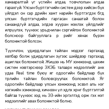
хамааралтай үг үсгийн алдаа, товчлолын алдаа
гарахгүй. Улсын бүртгэгчийн систем дээр хийсэн бүх
үйлдэл он сар өдрийн хамт нарийн бүртгэгдэх бөгөөд
улсын бүртгэгчдийн гаргасан санаатай болон
санаандгүй алдаа, элдэв хууран мэхлэх үйлдлийг
илрүүлэх, түүнээс урьдчилан сэргийлэх боломжтой
болсноор байгууллага өөрөө өөрийгөө хянах бүрэн
боломжтой болсон.
Түүнчлэн, удирдлагын тайлан мэдээг гаргахад
хялбар болж удирдлагын зүгээс шийдвэр гаргахад
ашиглах боломжтой. Жишээ нь МУ хэмжээнд цахим
систем нэвтэрснээр ЭХЭБ талаарх мэдээллийг анх
удаа Real time буюу яг одоогийн байдлаар бүх
төрлийн тайлан боловсруулах боломжтой. Яг
одоогийн байдлаар улсын хэмжээнд эсвэл аль нэг
нэгжийн хэмжээнд хичнээн үл хөдлөх хөрөнгө бүртгэлтэй
байгаа түүнээс хэд нь ЭЗ-ийн эргэлтэд орж гэх мэт
мэдээллийг авах боломжтой болно.