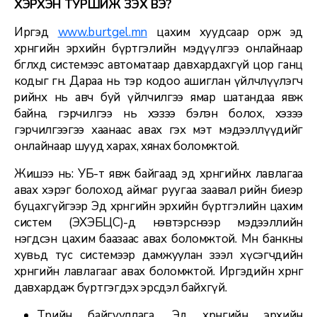
ХЭРХЭН ТУРШИЖ ҮЗЭХ ВЭ?
Иргэд
www.burtgel.mn
цахим хуудсаар орж эд
хөрөнгийн эрхийн бүртгэлийн мэдүүлгээ онлайнаар
бөглөхөд системээс автоматаар давхардахгүй цор ганц
кодыг өгнө. Дараа нь тэр кодоо ашиглан үйлчлүүлэгч
өөрийнх нь авч буй үйлчилгээ ямар шатандаа явж
байна, гэрчилгээ нь хэзээ бэлэн болох, хэзээ
гэрчилгээгээ хаанаас авах гэх мэт мэдээллүүдийг
онлайнаар шууд харах, хянах боломжтой.
Жишээ нь: УБ-т явж байгаад эд хөрөнгийнхөө лавлагаа
авах хэрэг болоход аймаг руугаа заавал өөрийн биеэр
буцахгүйгээр Эд хөрөнгийн эрхийн бүртгэлийн цахим
систем (ЭХЭБЦС)-д нэвтэрснээр мэдээллийн
нэгдсэн цахим баазаас авах боломжтой. Мөн банкны
хувьд тус системээр дамжуулан зээл хүсэгчдийн
хөрөнгийн лавлагааг авах боломжтой. Иргэдийн хөрөнгө
давхардаж бүртгэгдэх эрсдэл байхгүй.
Төрийн байгууллага. Эд хөрөнгийн эрхийн