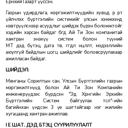
Eрөнхий Газарт үүссэн.
Газрын удирдлага, мэргэжилтнүүдийн хувьд өөрөө өөртөө
үйлчлэх бүртгэлийн системийг улсын хэмжээнд
нэвтрүүлснээр асуудлыг шийдэх бүрэн боломжтойг
хэдийн харсан байдаг бөгөөд Ай Ти Зон компанитай
хамтран энэхүү систем болон түүний
МТ дэд бүтэц, дата төв, өгөгдөл нөөцлөлт, мэдээллийн
аюулгүй байдлын цогц шийдлийг боловсруулахаар
ажилласан байдаг.
ШИЙДЭЛ:
Мянганы Сорилтын сан, Улсын Бүртгэлийн газрын
мэргэжилтнүүд болон Ай Ти Зон Компанийн
инженерүүдээс бүрдсэн "Эд Хөрөнгийн Эрхийн
Бүртгэлийн Систем байгуулах төсөл"-ийн
багийнхан үндсэн 3 үе шаттайгаар нэг жилийн
хугацаанд хамтран ажиллав.
I ҮЕ ШАТ. ДЭД БҮТЭЦ СУУРИЛУУЛАЛТ