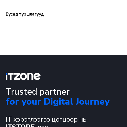
Бусад туршлагууд
Trusted partner
for your Digital Journey
IT хэрэглээгээ цогцоор нь
ITSTORE
-оос