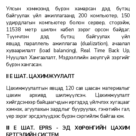
Улсын хэмжээнд бүрэн хамарсан дэд бүтэц
байгуулах үйл ажиллагаанд 200 компьютер, 150
удирдлагын компьютер болон сервер, сторэйж,
11538 метр шилэн кабел зэрэг орсон байдаг.
Түүнчлэн дэд бүтэц байгуулах үйл
явцад параллель ажиллагаа (dualization), ачаалал
хуваарилалт (load balancing), Real Time Back Up,
Нууцлал Хамгаалалт, Мэдээллийн аюулгүй зэргийг
бүрэн хангасан.
II ҮЕ ШАТ. ЦАХИМЖУУЛАЛТ
Цахимжуулалтын явцад 120 сая цаасан материалыг
цахим архивд шилжүүлсэн. Цахимжуулалт
хийгдсэнээр байцаагчдын иргэдэд үйлчлэх хугацааг
хэмнэх, агуулахын зардлыг бууруулах, гэнэтийн гал,
үер зэрэг эрсдэлүүдээс бүрэн сэргийлж байгаа юм.
III ҮЕ ШАТ. EPRS - ЭД ХӨРӨНГИЙН ЦАХИМ
БҮРТГЭЛИЙН СИСТЕМ