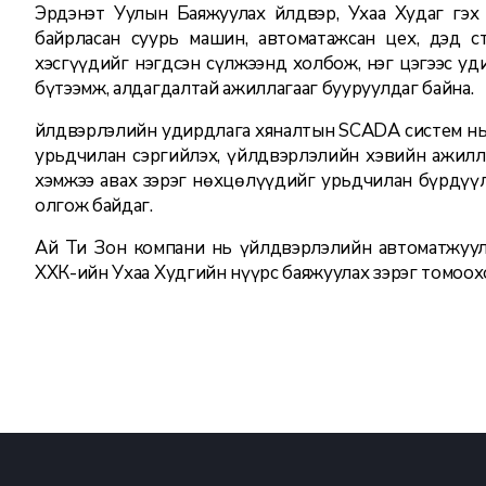
Эрдэнэт Уулын Баяжуулах Үйлдвэр, Ухаа Худаг гэ
байрласан суурь машин, автоматажсан цех, дэд с
хэсгүүдийг нэгдсэн сүлжээнд холбож, нэг цэгээс уд
бүтээмж, алдагдалтай ажиллагааг бууруулдаг байна.
Үйлдвэрлэлийн удирдлага хяналтын SCADA систем нь 
урьдчилан сэргийлэх, үйлдвэрлэлийн хэвийн ажилл
хэмжээ авах зэрэг нөхцөлүүдийг урьдчилан бүрдүүл
олгож байдаг.
Ай Ти Зон компани нь үйлдвэрлэлийн автоматжуул
ХХК-ийн Ухаа Худгийн нүүрс баяжуулах зэрэг томоох