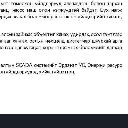
х мэт томоохон үйлдвэрүүд алслагдсан болон тархан
танц, насос маш олон нэгжүүдтэй байдаг. Бүх нэгж
ирдах, хянах боломжоор хангах нь үйлдвэрийн хяналт,
алсын зайнаас объектыг хянах, удирдах, осол гэмтлээс
агааг хангах, ослын нөхцөлд диспетчер шуурхай арга
снээр цаг хугацаа, хөрөнгө хэмнэх боломжийг давхар
алтын SCADA системийг Эрдэнэт УБҮ, Энержи ресурс
он үйлдвэрүүдэд хийж гүйцэтгэн.