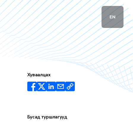
EN
Хуваалцах
Бусад туршлагууд