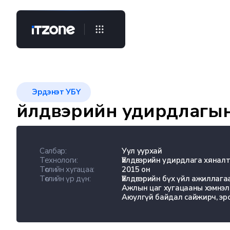
Эрдэнэт УБҮ
Үйлдвэрийн удирдлагы
Салбар:
Уул уурхай
Технологи:
Үйлдвэрийн удирдлага хянал
Төслийн хугацаа:
2015 он
Төслийн үр дүн:
Үйлдвэрийн бүх үйл ажиллага
Ажлын цаг хугацааны хэмнэлт
Аюулгүй байдал сайжирч, эрс