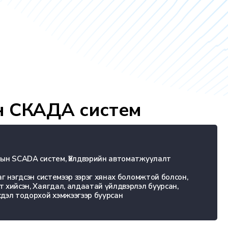
н СКАДА систем
тын SCADA систем, Үйлдвэрийн автоматжуулалт
аг нэгдсэн системээр зэрэг хянах боломжтой болсон,
 хийсэн, Хаягдал, алдаатай үйлдвэрлэл буурсан,
дэл тодорхой хэмжээгээр буурсан