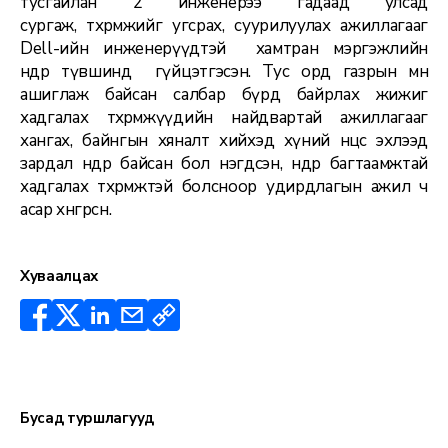
тусгайлан 2 инженерээ гадаад улсад
сургаж, төхөөрөмжийг угсрах, суурилуулах ажиллагааг
Dell-ийн инженерүүдтэй хамтран мэргэжлийн
өндөр түвшинд гүйцэтгэсэн. Тус орд газрын өмнө
ашиглаж байсан салбар бүрд байрлах жижиг
хадгалах төхөөрөмжүүдийн найдвартай ажиллагааг
хангах, байнгын хяналт хийхэд хүний нөөцөөс эхлээд
зардал өндөр байсан бол нэгдсэн, өндөр багтаамжтай
хадгалах төхөөрөмжтэй болсноор удирдлагын ажил ч
асар хөнгөрсөн.
Хуваалцах
Бусад туршлагууд