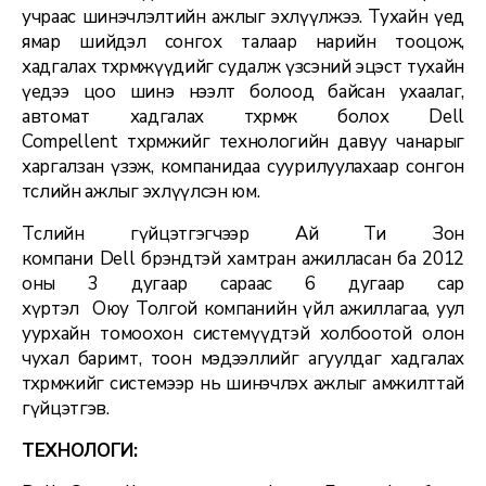
учраас шинэчлэлтийн ажлыг эхлүүлжээ. Тухайн үед
ямар шийдэл сонгох талаар нарийн тооцож,
хадгалах төхөөрөмжүүдийг судалж үзсэний эцэст тухайн
үедээ цоо шинэ нээлт болоод байсан ухаалаг,
автомат хадгалах төхөөрөмж болох Dell
Compellent төхөөрөмжийг технологийн давуу чанарыг
харгалзан үзэж, компанидаа суурилуулахаар сонгон
төслийн ажлыг эхлүүлсэн юм.
Төслийн гүйцэтгэгчээр Ай Ти Зон
компани Dell брэндтэй хамтран ажилласан ба 2012
оны 3 дугаар сараас 6 дугаар сар
хүртэл Оюу Толгой компанийн үйл ажиллагаа, уул
уурхайн томоохон системүүдтэй холбоотой олон
чухал баримт, тоон мэдээллийг агуулдаг хадгалах
төхөөрөмжийг системээр нь шинэчлэх ажлыг амжилттай
гүйцэтгэв.
ТЕХНОЛОГИ: