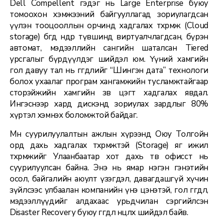
Dell Compellent гэдэг нь Large Enterprise буюу
томоохон хэмжээний байгууллагад зориулагдсан
үүлэн тооцооллын орчинд хадгалах төхөөрөмж (Cloud
storage) бөгөөд өндөр түвшинд виртуалчлагдсан, бүрэн
автомат, мэдээллийн сангийн шаталсан Tiered
урсгалыг бүрдүүлдэг шийдэл юм. Үүний хамгийн
гол давуу тал нь өгөгдлийг “Шингэн дата” технологи
болох ухаалаг програм хангамжийн тусламжтайгаар
сторэйжийн хамгийн зөв цэгт хадгалах явдал.
Ингэснээр хард дискэнд зориулах зардлыг 80%
хүртэл хэмнэх боломжтой байдаг.
Мөн суурилуулалтын ажлын хүрээнд Оюу Толгойн
орд дахь хадгалах төхөөрөмжтэй (Storage) яг ижил
төхөөрөмжийг Улаанбаатар хот дахь төв офисст нь
суурилуулсан байна. Энэ нь ямар нэгэн гэнэтийн
осол, байгалийн аюулт үзэгдэл, давагдашгүй хүчин
зүйлсээс улбаалан компанийн үнэ цэнэтэй, гол өгөгдөл,
мэдээллүүдийг алдахаас урьдчилан сэргийлсэн
Disaster Recovery буюу өгөгдөл нөөцлөх шийдэл байв.