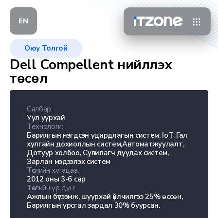
EN
Оюу Толгой
Dell Compellent нийлүүлэх
төсөл
Салбар:
Уул уурхай
Технологи:
Барилгын нэгдсэн удирдлагын систем, IoT, Гал
хулгайн дохиоллын систем,Автоматжуулалт,
Дотуур холбоо, Сувилагч дуудах систем,
Зарлан мэдээлэх систем
Төслийн хугацаа:
2012 оны 3-6 сар
Төслийн үр дүн:
Ажлын бүтээмж, шуурхай үйлчилгээ 25% өссөн,
Барилгын урсгал зардал 30% буурсан.