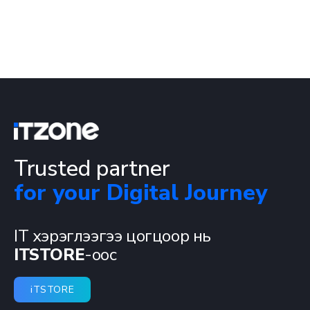
Trusted partner
for your Digital Journey
IT хэрэглээгээ цогцоор нь
ITSTORE
-оос
iTSTORE