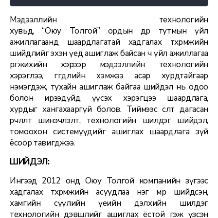
Мэдээллийн технологийн
хувьд, “Оюу Толгой” ордын өдөр тутмын үйл
ажиллагаанд шаардлагатай хадгалах төхөөрөмжийн
шийдлийг эхэн үед ашиглаж байсан ч үйл ажиллагаа
өргөжихийн хэрээр мэдээллийн технологийн
хэрэглээ, өгөгдлийн хэмжээ асар хурдтайгаар
нэмэгдэж, тухайн ашиглаж байгаа шийдэл нь одоо
болон ирээдүйд үүсэх хэрэгцээ шаардлага,
хурдыг хангахааргүй болов. Тиймээс өсөлт дагасан
өөрчлөлт шинэчлэлт, технологийн шилдэг шийдэл,
томоохон системүүдийг ашиглах шаардлага зүй
ёсоор тавигджээ.
ШИЙДЭЛ:
Ингээд 2012 онд Оюу Толгой компанийн зүгээс
хадгалах төхөөрөмжийн асуудлаа нэг мөр шийдсэн,
хамгийн сүүлийн үеийн дэлхийн шилдэг
технологийн дэвшлийг ашиглах ёстой гэж үзсэн