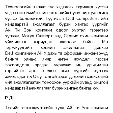
Технологийн талаас тус хадгалах төхөөрөмжид хүссэн
үедээ системийн шинэчлэл хийх буюу виртуал диск
үүсгэх боломжтой. Түүнчлэн Dell Compellent-ийн
найдвартай ажиллагааг бүрэн хангах үүргийг
Ай Ти Зон компани одоог хүртэл гэрээгээр
хүлээж, Могул Саппорт энд Сервис охин компани
үйлчилгээг хариуцан ажиллаж байна. Мөн
төхөөрөмжүүдийн хэвийн ажиллагааг давхар
Dell компанийн АНУ дахь төв оффисын инженерүүд
байнга хянаж, ямар нэгэн асуудал гарсан
тохиолдолд эрсдэл учрахаас өмнө урьдчилан
сэргийлэх арга хэмжээ авах үүргийг хүлээж
ажилладаг нь Оюу толгой зэрэг дэлхийн хэмжээний
үйл ажиллагаатай томоохон уурхайн хувьд онцгой
найдвартай ажиллагааг бүрэн хангаж байгаа юм.
ҮР ДҮН:
Төслийг хэрэгжүүлэхийн тулд Ай Ти Зон компани