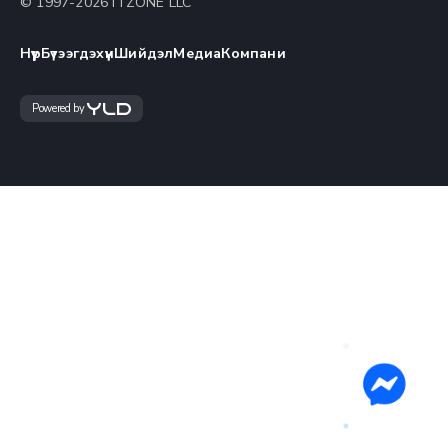
© 1997-
2026
ITZONE LLC
Нүүр
Бүтээгдэхүүн
Шийдэл
Медиа
Компани
Powered by