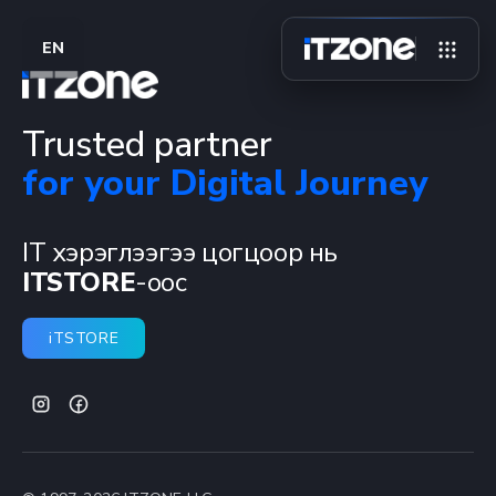
EN
Trusted partner
for your Digital Journey
IT хэрэглээгээ цогцоор нь
ITSTORE
-оос
iTSTORE