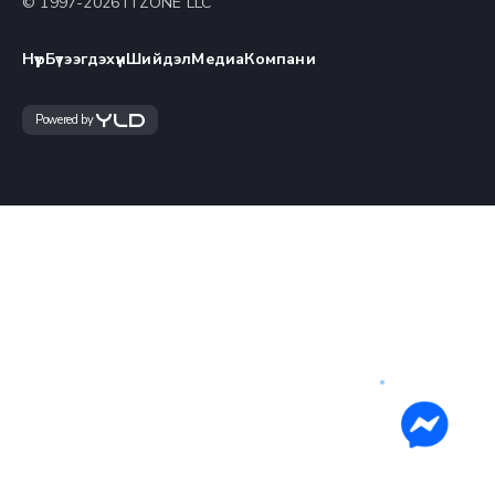
© 1997-
2026
ITZONE LLC
Нүүр
Бүтээгдэхүүн
Шийдэл
Медиа
Компани
Powered by