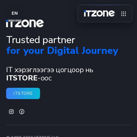
EN
Trusted partner
for your Digital Journey
IT хэрэглээгээ цогцоор нь
ITSTORE
-оос
iTSTORE