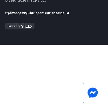
© 1997-
2026
ITZONE LLC
Нүүр
Бүтээгдэхүүн
Шийдэл
Медиа
Компани
Powered by