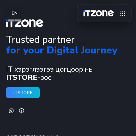
EN
Trusted partner
for your Digital Journey
IT хэрэглээгээ цогцоор нь
ITSTORE
-оос
iTSTORE