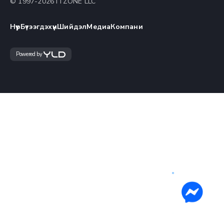
© 1997-
2026
ITZONE LLC
Нүүр
Бүтээгдэхүүн
Шийдэл
Медиа
Компани
Powered by