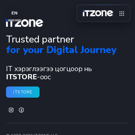
EN
Trusted partner
for your Digital Journey
IT хэрэглээгээ цогцоор нь
ITSTORE
-оос
iTSTORE