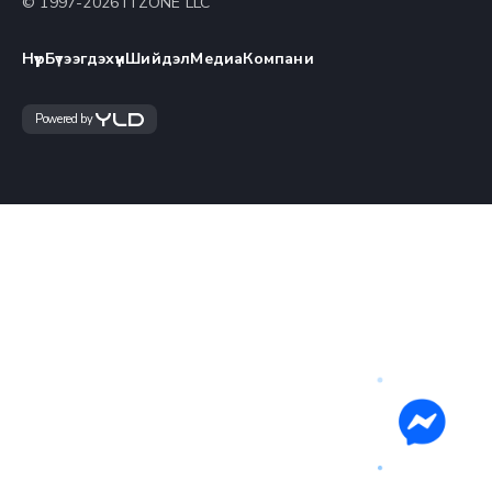
© 1997-
2026
ITZONE LLC
Нүүр
Бүтээгдэхүүн
Шийдэл
Медиа
Компани
Powered by