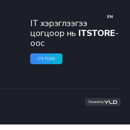
EN
IT хэрэглээгээ
цогцоор нь
ITSTORE
-
оос
iTSTORE
Powered by