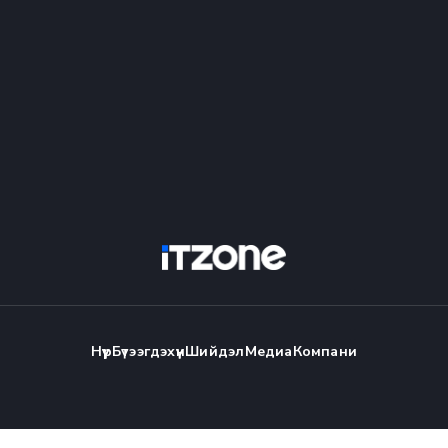
Нүүр
Бүтээгдэхүүн
Шийдэл
Медиа
Компани