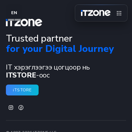
EN
Trusted partner
for your Digital Journey
IT хэрэглээгээ цогцоор нь
ITSTORE
-оос
iTSTORE