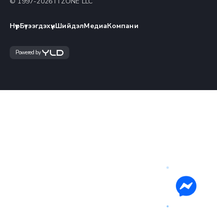
© 1997-
2026
ITZONE LLC
Нүүр
Бүтээгдэхүүн
Шийдэл
Медиа
Компани
Powered by