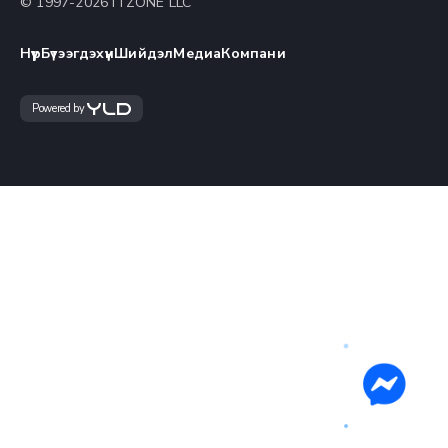
© 1997-
2026
ITZONE LLC
Нүүр
Бүтээгдэхүүн
Шийдэл
Медиа
Компани
Powered by