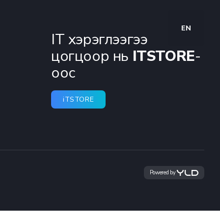
EN
IT хэрэглээгээ
цогцоор нь
ITSTORE
-
оос
iTSTORE
Powered by