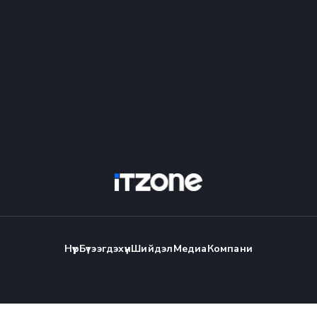
Нүүр
Бүтээгдэхүүн
Шийдэл
Медиа
Компани